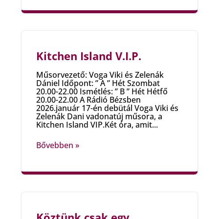
Kitchen Island V.I.P.
Műsorvezető: Voga Viki és Zelenák
Dániel Időpont: ” A ” Hét Szombat
20.00-22.00 Ismétlés: ” B ” Hét Hétfő
20.00-22.00 A Rádió Bézsben
2026.január 17-én debütál Voga Viki és
Zelenák Dani vadonatúj műsora, a
Kitchen Island VIP.Két óra, amit...
Bővebben »
Köztünk csak egy