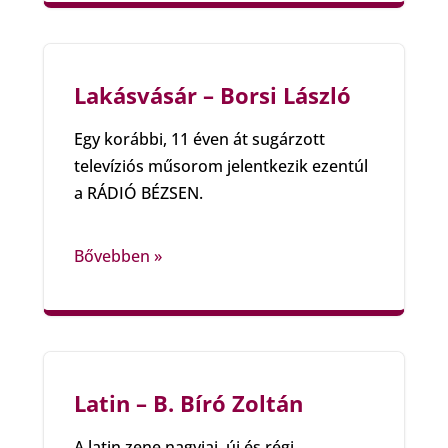
Lakásvásár – Borsi László
Egy korábbi, 11 éven át sugárzott
televíziós műsorom jelentkezik ezentúl
a RÁDIÓ BÉZSEN.
Bővebben »
Latin – B. Bíró Zoltán
A latin zene nagyjai, új és régi