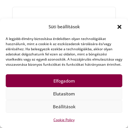
Mozista – Zubornyák
Zoltán
Süti beállítások
A legjobb élmény biztosítása érdekében olyan technológiákat
Minden, ami mozi. Tartsanak velem!
használunk, mint a cookie-k az eszközadatok tárolására és/vagy
eléréséhez. Ha beleegyezik ezekbe a technológiákba, akkor olyan
adatokat dolgozhatunk fel ezen az oldalon, mint a böngészési
Bővebben »
viselkedés vagy az egyedi azonosítók. A hozzájárulás elmulasztása vagy
visszavonása bizonyos funkciókat és funkciókat hátrányosan érinthet.
Elfogadom
Elutasítom
Mr. és Ms. Bézs Ismétlések
– Fodor János
Beállítások
A Rádió Bézs munkatársai közelről.
Cookie Policy
Fodor Jánosnak még olyat is