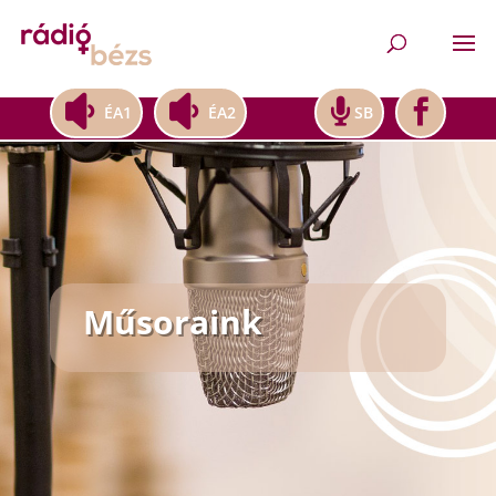
ÉA1
ÉA2
SB
Műsoraink