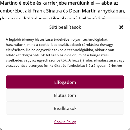
Martino életébe és karrierjébe merülünk el — abba az
emberébe, aki Frank Sinatra és Dean Martin árnyékában,
de a maga különleges stílusában vált világhírűvé.
Velünk voltak, velünk maradtak!
Süti beállítások
Tartsanak velem, velünk!
A legjobb élmény biztosítása érdekében olyan technológiákat
használunk, mint a cookie-k az eszközadatok tárolására és/vagy
2025-10-09 06 óra ( A 2021.02.23-i és 2022.12.20-I adás
eléréséhez. Ha beleegyezik ezekbe a technológiákba, akkor olyan
ismétlése )
adatokat dolgozhatunk fel ezen az oldalon, mint a böngészési
viselkedés vagy az egyedi azonosítók. A hozzájárulás elmulasztása vagy
visszavonása bizonyos funkciókat és funkciókat hátrányosan érinthet.
2025-10-02 10 óra
Az 1962-es ‘Ki Mit Tud’ óta tudjuk, hogy ki
Bakacsi Béla. Majd jött a 66-os ‘Táncdalfesztivál’ és a
Elfogadom
közönségdíjat ő kapta. Azóta töretlen a népszerűsége!
Dalait generációk ismerik, és szeretik. Még nyolcvanon túl
Elutasítom
is több órás zenés-táncos bulikat tartott. Sajnos
szeptember 22-én örökre letette a mikrofont. Rá
Beállítások
emlékezünk a következő adásban!
‘Velünk voltak, velünk maradtak’
Cookie Policy
Tartsanak velem, velünk!