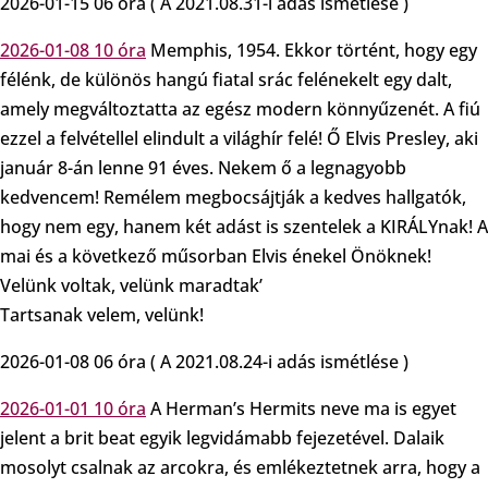
2026-01-15 06 óra ( A 2021.08.31-i adás ismétlése )
2026-01-08 10 óra
Memphis, 1954. Ekkor történt, hogy egy
félénk, de különös hangú fiatal srác felénekelt egy dalt,
amely megváltoztatta az egész modern könnyűzenét. A fiú
ezzel a felvétellel elindult a világhír felé! Ő Elvis Presley, aki
január 8-án lenne 91 éves. Nekem ő a legnagyobb
kedvencem! Remélem megbocsájtják a kedves hallgatók,
hogy nem egy, hanem két adást is szentelek a KIRÁLYnak! A
mai és a következő műsorban Elvis énekel Önöknek!
Velünk voltak, velünk maradtak’
Tartsanak velem, velünk!
2026-01-08 06 óra ( A 2021.08.24-i adás ismétlése )
2026-01-01 10 óra
A Herman’s Hermits neve ma is egyet
jelent a brit beat egyik legvidámabb fejezetével. Dalaik
mosolyt csalnak az arcokra, és emlékeztetnek arra, hogy a