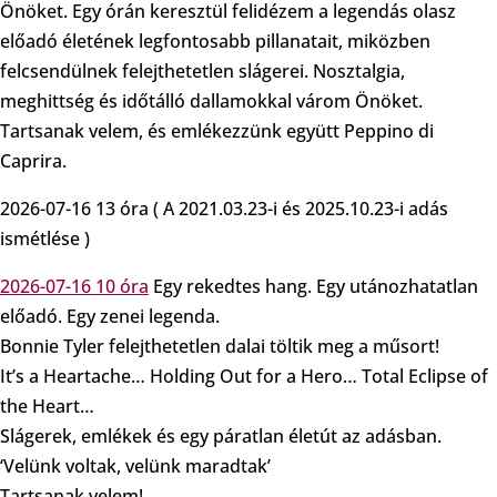
Önöket. Egy órán keresztül felidézem a legendás olasz
előadó életének legfontosabb pillanatait, miközben
felcsendülnek felejthetetlen slágerei. Nosztalgia,
meghittség és időtálló dallamokkal várom Önöket.
Tartsanak velem, és emlékezzünk együtt Peppino di
Caprira.
2026-07-16 13 óra ( A 2021.03.23-i és 2025.10.23-i adás
ismétlése )
2026-07-16 10 óra
Egy rekedtes hang. Egy utánozhatatlan
előadó. Egy zenei legenda.
Bonnie Tyler felejthetetlen dalai töltik meg a műsort!
It’s a Heartache… Holding Out for a Hero… Total Eclipse of
the Heart…
Slágerek, emlékek és egy páratlan életút az adásban.
‘Velünk voltak, velünk maradtak’
Tartsanak velem!