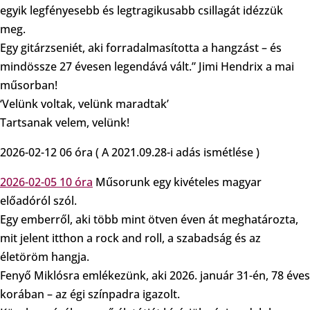
egyik legfényesebb és legtragikusabb csillagát idézzük
meg.
Egy gitárzseniét, aki forradalmasította a hangzást – és
mindössze 27 évesen legendává vált.” Jimi Hendrix a mai
műsorban!
‘Velünk voltak, velünk maradtak’
Tartsanak velem, velünk!
2026-02-12 06 óra ( A 2021.09.28-i adás ismétlése )
2026-02-05 10 óra
Műsorunk egy kivételes magyar
előadóról szól.
Egy emberről, aki több mint ötven éven át meghatározta,
mit jelent itthon a rock and roll, a szabadság és az
életöröm hangja.
Fenyő Miklósra emlékezünk, aki 2026. január 31-én, 78 éves
korában – az égi színpadra igazolt.