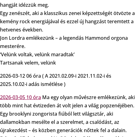
hangját idézzük meg.
Egy zenészét, aki a klasszikus zenei képzettségét ötvözte a
kemény rock energiájával és ezzel új hangzást teremtett a
hetvenes években.
Jon Lordra emlékezünk – a legendás Hammond orgona
mesterére.
‘Velünk voltak, velünk maradtak’
Tartsanak velem, velünk
2026-03-12 06 óra ( A 2021.02.09-i 2021.11.02-i és
2025.10.02-i adás ismétlése )
2026-03-05 10 óra
Ma egy olyan művészre emlékezünk, aki
több mint hat évtizeden át volt jelen a világ popzenéjében.
Egy brooklyni zongorista fiúból lett világsztár, aki
dallamokban mesélte el a szerelmet, a csalódást, az
újrakezdést – és közben generációk nőttek fel a dalain.