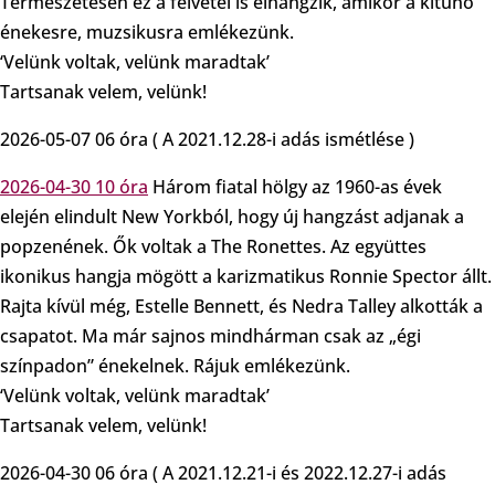
Természetesen ez a felvétel is elhangzik, amikor a kitűnő
énekesre, muzsikusra emlékezünk.
‘Velünk voltak, velünk maradtak’
Tartsanak velem, velünk!
2026-05-07 06 óra ( A 2021.12.28-i adás ismétlése )
2026-04-30 10 óra
Három fiatal hölgy az 1960-as évek
elején elindult New Yorkból, hogy új hangzást adjanak a
popzenének. Ők voltak a The Ronettes. Az együttes
ikonikus hangja mögött a karizmatikus Ronnie Spector állt.
Rajta kívül még, Estelle Bennett, és Nedra Talley alkották a
csapatot. Ma már sajnos mindhárman csak az „égi
színpadon” énekelnek. Rájuk emlékezünk.
‘Velünk voltak, velünk maradtak’
Tartsanak velem, velünk!
2026-04-30 06 óra ( A 2021.12.21-i és 2022.12.27-i adás