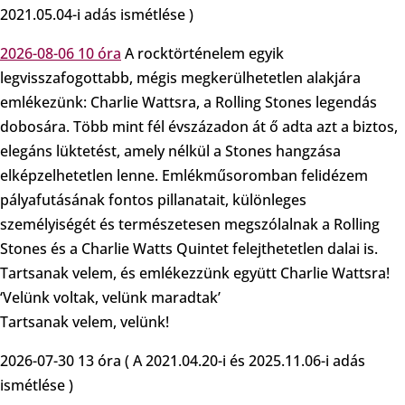
2021.05.04-i adás ismétlése )
2026-08-06 10 óra
A rocktörténelem egyik
legvisszafogottabb, mégis megkerülhetetlen alakjára
emlékezünk: Charlie Wattsra, a Rolling Stones legendás
dobosára. Több mint fél évszázadon át ő adta azt a biztos,
elegáns lüktetést, amely nélkül a Stones hangzása
elképzelhetetlen lenne. Emlékműsoromban felidézem
pályafutásának fontos pillanatait, különleges
személyiségét és természetesen megszólalnak a Rolling
Stones és a Charlie Watts Quintet felejthetetlen dalai is.
Tartsanak velem, és emlékezzünk együtt Charlie Wattsra!
‘Velünk voltak, velünk maradtak’
Tartsanak velem, velünk!
2026-07-30 13 óra ( A 2021.04.20-i és 2025.11.06-i adás
ismétlése )