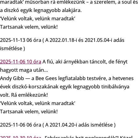
maradtak’ műsorban rá emlékezünk – a szerelem, a soul és
a diszkó egyik legnagyobb alakjára.
‘Velünk voltak, velünk maradtak’
Tartsanak velem, velünk!
2025-11-13 06 óra ( A 2022.01.18-i és 2021.05.04-i adás
ismétlése )
2025-11-06 10 óra
A fiú, aki árnyékban táncolt, de fényt
hagyott maga után…
Andy Gibb — a Bee Gees legfiatalabb testvére, a hetvenes
évek diszkó-korszakának egyik legnagyobb tinibálványa
volt. Rá emlékezünk!
‘Velünk voltak, velünk maradtak’
Tartsanak velem, velünk!
2025-11-06 06 óra ( A 2021.04.20-i adás ismétlése )