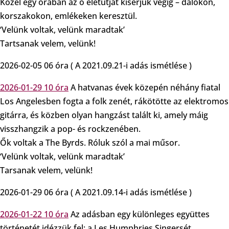
Közel egy órában az ő életútját kísérjük végig – dalokon,
korszakokon, emlékeken keresztül.
‘Velünk voltak, velünk maradtak’
Tartsanak velem, velünk!
2026-02-05 06 óra ( A 2021.09.21-i adás ismétlése )
2026-01-29 10 óra
A hatvanas évek közepén néhány fiatal
Los Angelesben fogta a folk zenét, rákötötte az elektromos
gitárra, és közben olyan hangzást talált ki, amely máig
visszhangzik a pop- és rockzenében.
Ők voltak a The Byrds. Róluk szól a mai műsor.
‘Velünk voltak, velünk maradtak’
Tarsanak velem, velünk!
2026-01-29 06 óra ( A 2021.09.14-i adás ismétlése )
2026-01-22 10 óra
Az adásban egy különleges együttes
történetét idézzük fel: a Les Humphries Singersét.