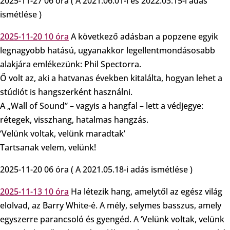
2025-11-27 06 óra ( A 2021.06.01-i és 2022.03.15-i adás
ismétlése )
2025-11-20 10 óra
A következő adásban a popzene egyik
legnagyobb hatású, ugyanakkor legellentmondásosabb
alakjára emlékezünk: Phil Spectorra.
Ő volt az, aki a hatvanas években kitalálta, hogyan lehet a
stúdiót is hangszerként használni.
A „Wall of Sound” – vagyis a hangfal – lett a védjegye:
rétegek, visszhang, hatalmas hangzás.
‘Velünk voltak, velünk maradtak’
Tartsanak velem, velünk!
2025-11-20 06 óra ( A 2021.05.18-i adás ismétlése )
2025-11-13 10 óra
Ha létezik hang, amelytől az egész világ
elolvad, az Barry White-é. A mély, selymes basszus, amely
egyszerre parancsoló és gyengéd. A ‘Velünk voltak, velünk