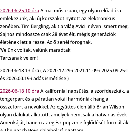
2026-06-25 10 óra
A mai műsorban, egy olyan előadóra
emlékezünk, aki új korszakot nyitott az elektronikus
zenében. Tim Bergling, akit a világ Avicii néven ismert meg.
Sajnos mindössze csak 28 évet élt, mégis generációk
életének lett a része. Az ő zenéi forognak.
‘Velünk voltak, velünk maradtak’
Tartsanak velem!
2026-06-18 13 óra ( A 2020.12.29-i 2021.11.09-i 2025.09.25-I
és 2026.03.19-i adás ismétlése )
2026-06-18 10 óra
A kaliforniai napsütés, a szörfdeszkák, a
tengerpart és a páratlan vokál harmóniák hangja
összeforrt a nevükkel. Az együttes élén álló Brian Wilson
olyan dalokat alkotott, amelyek nemcsak a hatvanas évek
Amerikáját, hanem az egész popzene fejlődését formálták.
A The Beach Boys dalaiból válogattam.