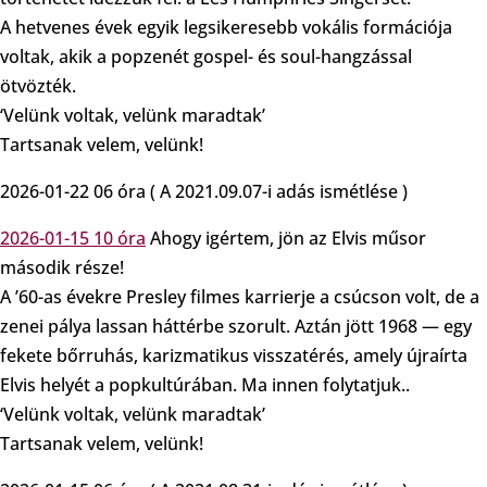
A hetvenes évek egyik legsikeresebb vokális formációja
voltak, akik a popzenét gospel- és soul-hangzással
ötvözték.
‘Velünk voltak, velünk maradtak’
Tartsanak velem, velünk!
2026-01-22 06 óra ( A 2021.09.07-i adás ismétlése )
2026-01-15 10 óra
Ahogy igértem, jön az Elvis műsor
második része!
A ’60-as évekre Presley filmes karrierje a csúcson volt, de a
zenei pálya lassan háttérbe szorult. Aztán jött 1968 — egy
fekete bőrruhás, karizmatikus visszatérés, amely újraírta
Elvis helyét a popkultúrában. Ma innen folytatjuk..
‘Velünk voltak, velünk maradtak’
Tartsanak velem, velünk!