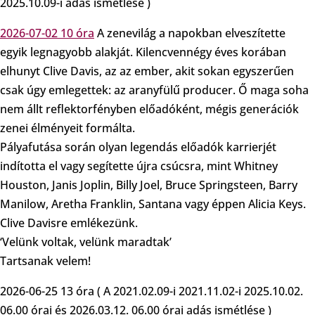
2025.10.09-i adás ismétlése )
2026-07-02 10 óra
A zenevilág a napokban elveszítette
egyik legnagyobb alakját. Kilencvennégy éves korában
elhunyt Clive Davis, az az ember, akit sokan egyszerűen
csak úgy emlegettek: az aranyfülű producer. Ő maga soha
nem állt reflektorfényben előadóként, mégis generációk
zenei élményeit formálta.
Pályafutása során olyan legendás előadók karrierjét
indította el vagy segítette újra csúcsra, mint Whitney
Houston, Janis Joplin, Billy Joel, Bruce Springsteen, Barry
Manilow, Aretha Franklin, Santana vagy éppen Alicia Keys.
Clive Davisre emlékezünk.
‘Velünk voltak, velünk maradtak’
Tartsanak velem!
2026-06-25 13 óra ( A 2021.02.09-i 2021.11.02-i 2025.10.02.
06.00 órai és 2026.03.12. 06.00 órai adás ismétlése )