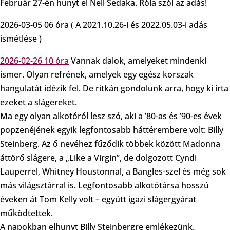
Február 27-én hunyt el Neil Sedaka. Róla szól az adás!
2026-03-05 06 óra ( A 2021.10.26-i és 2022.05.03-i adás
ismétlése )
2026-02-26 10 óra
Vannak dalok, amelyeket mindenki
ismer. Olyan refrének, amelyek egy egész korszak
hangulatát idézik fel. De ritkán gondolunk arra, hogy ki írta
ezeket a slágereket.
Ma egy olyan alkotóról lesz szó, aki a ’80-as és ’90-es évek
popzenéjének egyik legfontosabb háttérembere volt: Billy
Steinberg. Az ő nevéhez fűződik többek között Madonna
áttörő slágere, a „Like a Virgin”, de dolgozott Cyndi
Lauperrel, Whitney Houstonnal, a Bangles-szel és még sok
más világsztárral is. Legfontosabb alkotótársa hosszú
éveken át Tom Kelly volt – együtt igazi slágergyárat
működtettek.
A napokban elhunyt Billy Steinbergre emlékezünk.