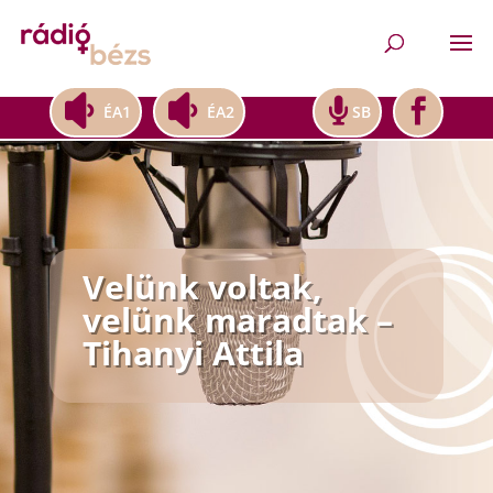
ÉA1
ÉA2
SB
Velünk voltak,
velünk maradtak –
Tihanyi Attila