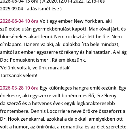
2026-06-04 13 óra ( A 2020.12.01-i 2022.12.13-i és
2025.09.04-i adás ismétlése )
2026-06-04 10 óra
Volt egy ember New Yorkban, aki
születése után gyermekbénulást kapott. Mankóval járt, és
bluesénekes akart lenni. Nem rocksztár lett belőle. Nem
címlaparc. Hanem valaki, aki dalokba írta bele mindazt,
amitől az ember egyszerre törékeny és halhatatlan. A világ
Doc Pomusként ismeri. Rá emlékezünk.
‘Velünk voltak, velünk maradtak’
Tartsanak velem!
2026-05-28 10 óra
Egy különleges hangra emlékezünk. Egy
énekesre, aki egyszerre volt bohém mesélő, érzékeny
dalszerző és a hetvenes évek egyik legkarakteresebb
frontembere. Dennis Locorriere neve örökre összeforrt a
Dr. Hook zenekarral, azokkal a dalokkal, amelyekben ott
volt a humor, az önirónia, a romantika és az élet szeretete.