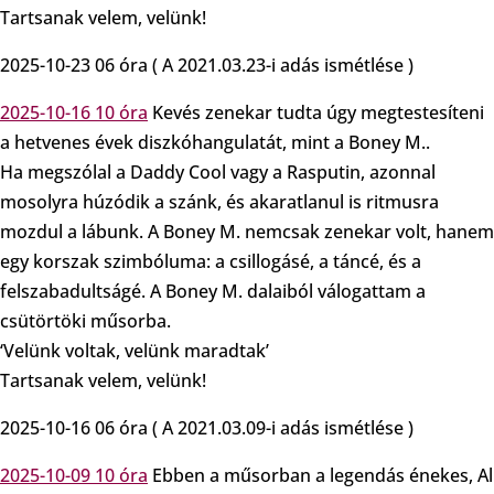
Tartsanak velem, velünk!
2025-10-23 06 óra ( A 2021.03.23-i adás ismétlése )
2025-10-16 10 óra
Kevés zenekar tudta úgy megtestesíteni
a hetvenes évek diszkóhangulatát, mint a Boney M..
Ha megszólal a Daddy Cool vagy a Rasputin, azonnal
mosolyra húzódik a szánk, és akaratlanul is ritmusra
mozdul a lábunk. A Boney M. nemcsak zenekar volt, hanem
egy korszak szimbóluma: a csillogásé, a táncé, és a
felszabadultságé. A Boney M. dalaiból válogattam a
csütörtöki műsorba.
‘Velünk voltak, velünk maradtak’
Tartsanak velem, velünk!
2025-10-16 06 óra ( A 2021.03.09-i adás ismétlése )
2025-10-09 10 óra
Ebben a műsorban a legendás énekes, Al