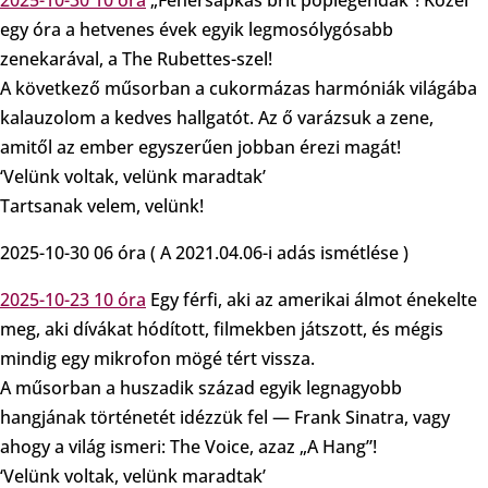
2025-10-30 10 óra
„Fehérsapkás brit poplegendák”! Közel
egy óra a hetvenes évek egyik legmosólygósabb
zenekarával, a The Rubettes-szel!
A következő műsorban a cukormázas harmóniák világába
kalauzolom a kedves hallgatót. Az ő varázsuk a zene,
amitől az ember egyszerűen jobban érezi magát!
‘Velünk voltak, velünk maradtak’
Tartsanak velem, velünk!
2025-10-30 06 óra ( A 2021.04.06-i adás ismétlése )
2025-10-23 10 óra
Egy férfi, aki az amerikai álmot énekelte
meg, aki dívákat hódított, filmekben játszott, és mégis
mindig egy mikrofon mögé tért vissza.
A műsorban a huszadik század egyik legnagyobb
hangjának történetét idézzük fel — Frank Sinatra, vagy
ahogy a világ ismeri: The Voice, azaz „A Hang”!
‘Velünk voltak, velünk maradtak’