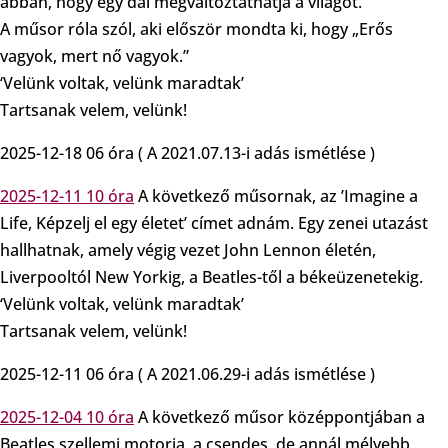
abban, hogy egy dal megváltoztathatja a világot.
A műsor róla szól, aki először mondta ki, hogy „Erős
vagyok, mert nő vagyok.”
‘Velünk voltak, velünk maradtak’
Tartsanak velem, velünk!
2025-12-18 06 óra ( A 2021.07.13-i adás ismétlése )
2025-12-11 10 óra
A következő műsornak, az ’Imagine a
Life, Képzelj el egy életet’ címet adnám. Egy zenei utazást
hallhatnak, amely végig vezet John Lennon életén,
Liverpooltól New Yorkig, a Beatles-től a békeüzenetekig.
‘Velünk voltak, velünk maradtak’
Tartsanak velem, velünk!
2025-12-11 06 óra ( A 2021.06.29-i adás ismétlése )
2025-12-04 10 óra
A következő műsor középpontjában a
Beatles szellemi motorja, a csendes, de annál mélyebb