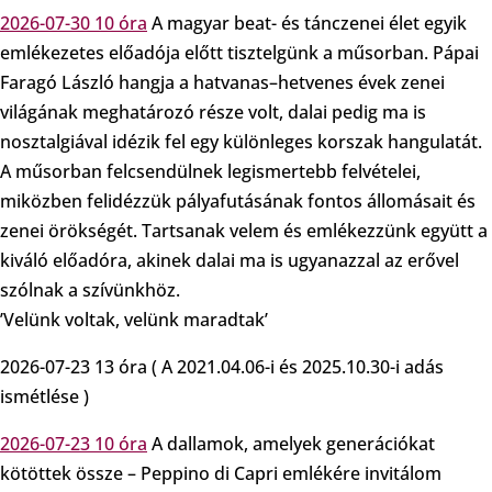
2026-07-30 10 óra
A magyar beat- és tánczenei élet egyik
emlékezetes előadója előtt tisztelgünk a műsorban. Pápai
Faragó László hangja a hatvanas–hetvenes évek zenei
világának meghatározó része volt, dalai pedig ma is
nosztalgiával idézik fel egy különleges korszak hangulatát.
A műsorban felcsendülnek legismertebb felvételei,
miközben felidézzük pályafutásának fontos állomásait és
zenei örökségét. Tartsanak velem és emlékezzünk együtt a
kiváló előadóra, akinek dalai ma is ugyanazzal az erővel
szólnak a szívünkhöz.
’Velünk voltak, velünk maradtak’
2026-07-23 13 óra ( A 2021.04.06-i és 2025.10.30-i adás
ismétlése )
2026-07-23 10 óra
A dallamok, amelyek generációkat
kötöttek össze – Peppino di Capri emlékére invitálom