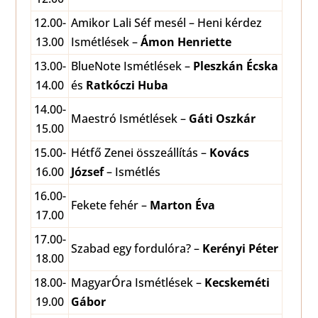
12.00-
Amikor Lali Séf mesél – Heni kérdez
13.00
Ismétlések –
Ámon Henriette
13.00-
BlueNote Ismétlések –
Pleszkán Écska
14.00
és
Ratkóczi Huba
14.00-
Maestró Ismétlések –
Gáti Oszkár
15.00
15.00-
Hétfő Zenei összeállítás –
Kovács
16.00
József
– Ismétlés
16.00-
Fekete fehér –
Marton Éva
17.00
17.00-
Szabad egy fordulóra? –
Kerényi Péter
18.00
18.00-
MagyarÓra Ismétlések –
Kecskeméti
19.00
Gábor