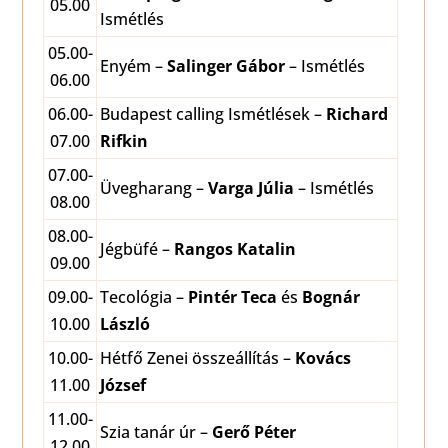
05.00
Ismétlés
05.00-
Enyém –
Salinger Gábor
– Ismétlés
06.00
06.00-
Budapest calling Ismétlések –
Richard
07.00
Rifkin
07.00-
Üvegharang –
Varga Júlia
– Ismétlés
08.00
08.00-
Jégbüfé –
Rangos Katalin
09.00
09.00-
Tecológia –
Pintér Teca
és
Bognár
10.00
László
10.00-
Hétfő Zenei összeállítás –
Kovács
11.00
József
11.00-
Szia tanár úr –
Gerő Péter
12.00