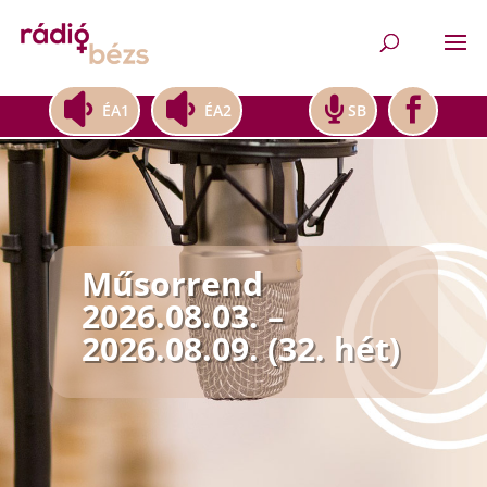
ÉA1
ÉA2
SB
Műsorrend
2026.08.03. –
2026.08.09. (32. hét)