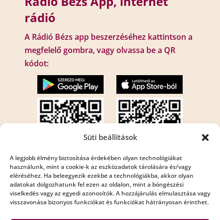
Rádió Bézs App, internet
rádió
A Rádió Bézs app beszerzéséhez kattintson a
megfelelő gombra, vagy olvassa be a QR
kódot:
Süti beállítások
A legjobb élmény biztosítása érdekében olyan technológiákat
használunk, mint a cookie-k az eszközadatok tárolására és/vagy
eléréséhez. Ha beleegyezik ezekbe a technológiákba, akkor olyan
Internet rádió:
adatokat dolgozhatunk fel ezen az oldalon, mint a böngészési
Rádió Bézs : http://195.210.29.82:8001/bezs
viselkedés vagy az egyedi azonosítók. A hozzájárulás elmulasztása vagy
visszavonása bizonyos funkciókat és funkciókat hátrányosan érinthet.
Rádió Bézs 2: http://195.210.29.82:8002/bezs2