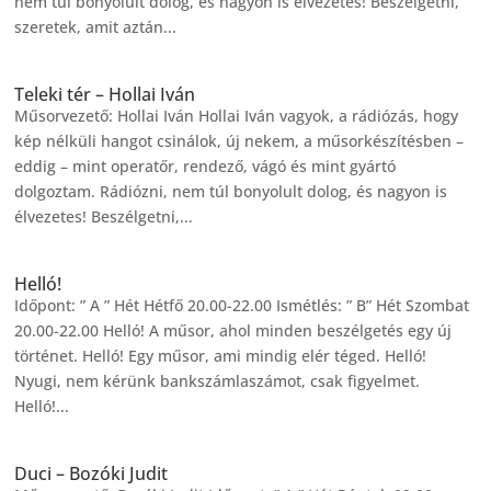
nem túl bonyolult dolog, és nagyon is élvezetes! Beszélgetni,
szeretek, amit aztán...
Teleki tér – Hollai Iván
Műsorvezető: Hollai Iván Hollai Iván vagyok, a rádiózás, hogy
kép nélküli hangot csinálok, új nekem, a műsorkészítésben –
eddig – mint operatőr, rendező, vágó és mint gyártó
dolgoztam. Rádiózni, nem túl bonyolult dolog, és nagyon is
élvezetes! Beszélgetni,...
Helló!
Időpont: ” A ” Hét Hétfő 20.00-22.00 Ismétlés: ” B” Hét Szombat
20.00-22.00 Helló! A műsor, ahol minden beszélgetés egy új
történet. Helló! Egy műsor, ami mindig elér téged. Helló!
Nyugi, nem kérünk bankszámlaszámot, csak figyelmet.
Helló!...
Duci – Bozóki Judit