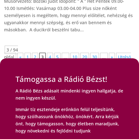
Műsorvezető: Bozóki Judit Időpont: ” A ” Hét Péntek 09.00-
10.00 Ismétlés: Vasárnap 03.00-04.00 Plus size nőként
személyesen is megéltem, hogy mennyi előítélet, nehézség és
ugyanakkor mennyi szépség, és erő van bennem és
másokban. A ducikról beszélni tabu...
3 / 94
oldal
«
1
2
3
4
5
...
10
20
30
...
»
Utolsó
»
Támogassa a Rádió Bézst!
A Rádió Bézs adásait mindenki ingyen hallgatja, de
nem ingyen készül.
Immár tíz esztendeje erőnkön felül teljesítünk,
hogy szólhassunk önökhöz, önökért. Arra kérjük
önt, hogy támogasson, hogy életben maradjunk,
hogy növekedni és fejlődni tudjunk