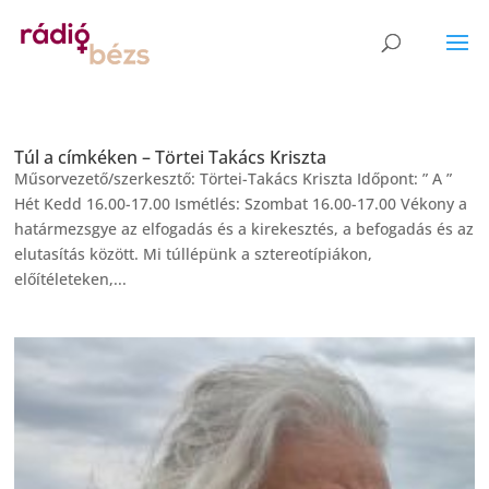
Túl a címkéken – Törtei Takács Kriszta
Műsorvezető/szerkesztő: Törtei-Takács Kriszta Időpont: ” A ”
Hét Kedd 16.00-17.00 Ismétlés: Szombat 16.00-17.00 Vékony a
határmezsgye az elfogadás és a kirekesztés, a befogadás és az
elutasítás között. Mi túllépünk a sztereotípiákon,
előítéleteken,...