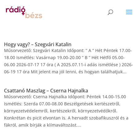
Hogy vagy? – Szegvári Katalin
Műsorvezető: Szegvári Katalin Időpont: ” A ” Hét Péntek 17.00-
18.00 Ismétlés: Vasárnap 19.00-20.00 ” B ” Hét Hétfő 05.00-
06.00 2026-07-17 17 óra ( A 2025.07.11-i adás ismétlése ) 2026-
06-19 17 óra Mit jelent ma jól lenni, és hogyan találhatjuk...
Csattanó Maszlag – Cserna Hajnalka
Műsorvezető: Cserna Hajnalka Időpont: Péntek 14.00-15.00
Ismétlés: Szerda 07.00-08.00 Beszélgetések kertészetről,
környezetvédelemről, kertészekről, környezetvédőkről.
Konkrétan és picit elvontan is. A hervadt szobafikuszról és a
fákról, amik bírják a klímaváltozást....