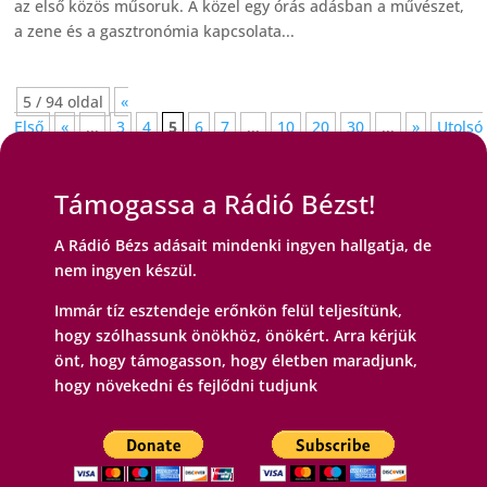
az első közös műsoruk. A közel egy órás adásban a művészet,
a zene és a gasztronómia kapcsolata...
5 / 94 oldal
«
Első
«
...
3
4
5
6
7
...
10
20
30
...
»
Utolsó
»
Támogassa a Rádió Bézst!
A Rádió Bézs adásait mindenki ingyen hallgatja, de
nem ingyen készül.
Immár tíz esztendeje erőnkön felül teljesítünk,
hogy szólhassunk önökhöz, önökért. Arra kérjük
önt, hogy támogasson, hogy életben maradjunk,
hogy növekedni és fejlődni tudjunk