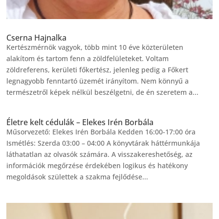
Cserna Hajnalka
Kertészmérnök vagyok, több mint 10 éve közterületen
alakítom és tartom fenn a zöldfelületeket. Voltam
zöldreferens, kerületi főkertész, jelenleg pedig a Főkert
legnagyobb fenntartó üzemét irányítom. Nem könnyű a
természetről képek nélkül beszélgetni, de én szeretem a...
Életre kelt cédulák – Elekes Irén Borbála
Műsorvezető: Elekes Irén Borbála Kedden 16:00-17:00 óra
Ismétlés: Szerda 03:00 – 04:00 A könyvtárak háttérmunkája
láthatatlan az olvasók számára. A visszakereshetőség, az
információk megőrzése érdekében logikus és hatékony
megoldások születtek a szakma fejlődése...