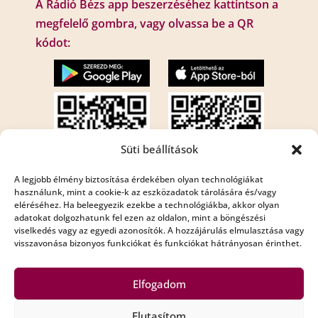
A Rádió Bézs app beszerzéséhez kattintson a
megfelelő gombra, vagy olvassa be a QR
kódot:
Süti beállítások
A legjobb élmény biztosítása érdekében olyan technológiákat
használunk, mint a cookie-k az eszközadatok tárolására és/vagy
eléréséhez. Ha beleegyezik ezekbe a technológiákba, akkor olyan
Internet rádió:
adatokat dolgozhatunk fel ezen az oldalon, mint a böngészési
Rádió Bézs : http://195.210.29.82:8001/bezs
viselkedés vagy az egyedi azonosítók. A hozzájárulás elmulasztása vagy
visszavonása bizonyos funkciókat és funkciókat hátrányosan érinthet.
Rádió Bézs 2: http://195.210.29.82:8002/bezs2
Elfogadom
Elutasítom