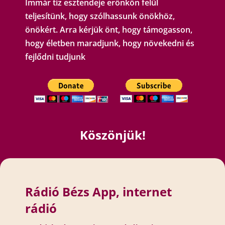
Immár tíz esztendeje erőnkön felül
teljesítünk, hogy szólhassunk önökhöz,
önökért. Arra kérjük önt, hogy támogasson,
hogy életben maradjunk, hogy növekedni és
fejlődni tudjunk
Köszönjük!
Rádió Bézs App, internet
rádió