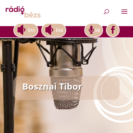
ÉA1
ÉA2
SB
Bosznai Tibor