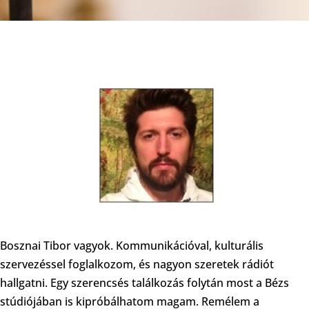
Bosznai Tibor vagyok. Kommunikációval, kulturális
szervezéssel foglalkozom, és nagyon szeretek rádiót
hallgatni. Egy szerencsés találkozás folytán most a Bézs
stúdiójában is kipróbálhatom magam. Remélem a