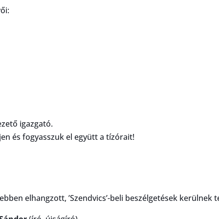
ői:
zető igazgató.
en és fogyasszuk el együtt a tízórait!
ebben elhangzott, ’Szendvics’-beli beszélgetések kerülnek 
 Sándor
(író, újságíró)