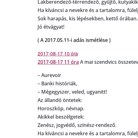
Lakberendező-térrendező, gyűjtő, kutyakik
Ha kíváncsi a nevekre és a tartalomra, fülelj
Sok harapás, kis lépésekben, kettő órában.
Jó étvágyat!
( A 2017.05.11-i adás ismétlése )
2017-08-17 10 óra
2017-08-17 11 óra
A mai szendvics összetev
– Aurevoir
– Banki históriák,
– Mégegyszer, veled, ugyanitt!
Az állandó öntetek:
Horoszkóp, névnap.
Akikkel beszélgetek:
Zenész, jogvédő, színész-rendező.
Ha kíváncsi a nevekre és a tartalomra, fülelj