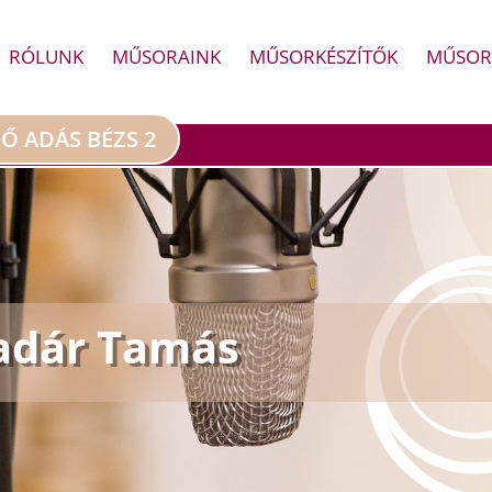
RÓLUNK
MŰSORAINK
MŰSORKÉSZÍTŐK
MŰSOR
LŐ ADÁS BÉZS 2
Madár Tamás