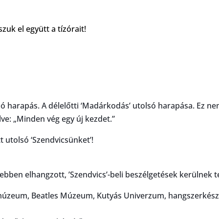
zuk el együtt a tízórait!
lsó harapás. A délelőtti ‘Madárkodás’ utolsó harapása. Ez n
ve: „Minden vég egy új kezdet.”
t utolsó ‘Szendvicsünket’!
ebben elhangzott, ’Szendvics’-beli beszélgetések kerülnek t
úzeum, Beatles Múzeum, Kutyás Univerzum, hangszerkészí