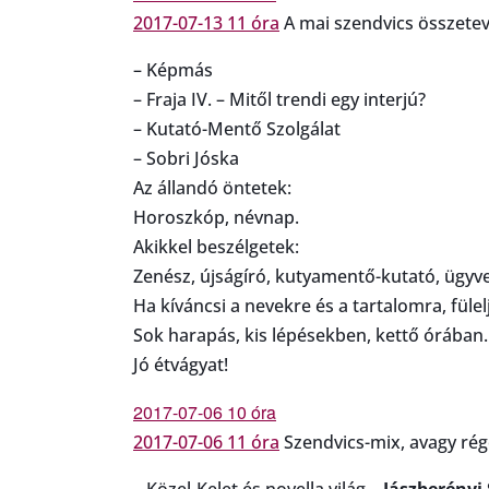
2017-07-13 11 óra
A mai szendvics összetev
– Képmás
– Fraja IV. – Mitől trendi egy interjú?
– Kutató-Mentő Szolgálat
– Sobri Jóska
Az állandó öntetek:
Horoszkóp, névnap.
Akikkel beszélgetek:
Zenész, újságíró, kutyamentő-kutató, ügyve
Ha kíváncsi a nevekre és a tartalomra, fülelj
Sok harapás, kis lépésekben, kettő órában.
Jó étvágyat!
2017-07-06 10 óra
2017-07-06 11 óra
Szendvics-mix, avagy rég
– Közel-Kelet és novella világ –
Jászberényi