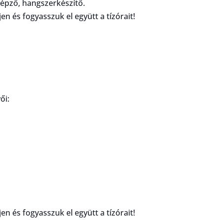
épző, hangszerkészítő.
en és fogyasszuk el együtt a tízórait!
ői:
en és fogyasszuk el együtt a tízórait!