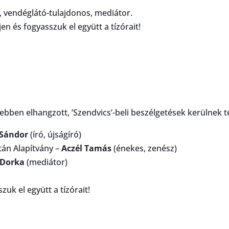
, vendéglátó-tulajdonos, mediátor.
en és fogyasszuk el együtt a tízórait!
ebben elhangzott, ’Szendvics’-beli beszélgetések kerülnek 
 Sándor
(író, újságíró)
tán Alapítvány –
Aczél Tamás
(énekes, zenész)
 Dorka
(mediátor)
zuk el együtt a tízórait!