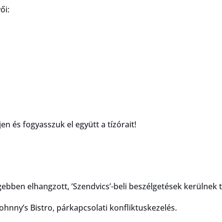
ői:
en és fogyasszuk el együtt a tízórait!
ebben elhangzott, ’Szendvics’-beli beszélgetések kerülnek 
Johnny’s Bistro, párkapcsolati konfliktuskezelés.