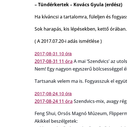
– Tündérkertek – Kovács Gyula (erdész)
Ha kíváncsi a tartalomra, füleljen és fogyass
Sok harapás, kis lépésekben, kettő órában.
( A 2017.07.20-i adás ismétlése )
2017-08-31 10 óra
2017-08-31 11 óra
A mai ‘Szendvics’ az uto
Nem! Egy nagyon egyszerű bölcsességgel él
Tartsanak velem ma is. Fogyasszuk el együt
2017-08-24 10 óra
2017-08-24 11 óra
Szendvics-mix, avagy rég
Feng Shui, Orsós Magnó Múzeum, Flipperm
Akikkel beszélgetek: