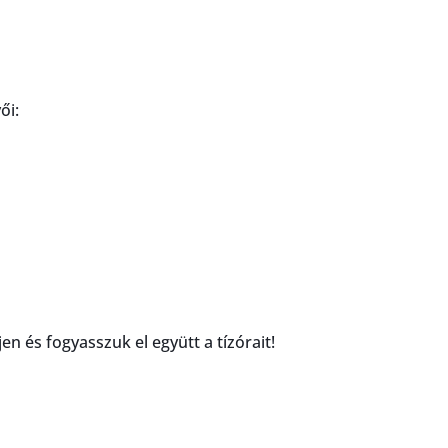
ői:
en és fogyasszuk el együtt a tízórait!