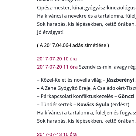
Cipész-mester, kínai gyógyász-kineziológus
Ha kíváncsi a nevekre és a tartalomra, fülelj
Sok harapás, kis lépésekben, kettő órában.
Jó étvágyat!
( A 2017.04.06-i adás simétlése )
2017-07-20 10 óra
2017-07-20 11 óra
Szendvics-mix, avagy rég
– Közel-Kelet és novella világ –
Jászberényi
– A Zene Gyógyító Ereje, A Családokért-Tisz
– Párkapcsolati konfliktuskezelés –
Gönczi
– Tündérkertek –
Kovács Gyula
(erdész)
Ha kíváncsi a tartalomra, füleljen és fogyass
Sok harapás, kis lépésekben, kettő órában.
2017-07-13 10 óra