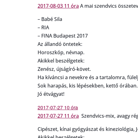
2017-08-03 11 óra
A mai szendvics összetev
– Babé Sila
– RIA
– FINA Budapest 2017
Az állandó öntetek:
Horoszkóp, névnap.
Akikkel beszélgetek:
Zenész, újságíró-követ.
Ha kíváncsi a nevekre és a tartalomra, fülelj
Sok harapás, kis lépésekben, kettő órában.
Jó étvágyat!
2017-07-27 10 óra
2017-07-27 11 óra
Szendvics-mix, avagy rég
Cipészet, kínai gyógyászat és kineziológia, 
Akikkel beszélgetek: