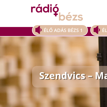
ÉLŐ ADÁS BÉZS 1
É
Szendvics – 