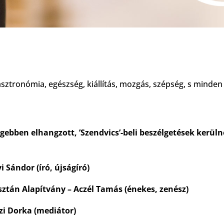
gasztronómia, egészség, kiállítás, mozgás, szépség, s minde
gebben elhangzott, ’Szendvics’-beli beszélgetések kerül
i Sándor (író, újságíró)
isztán Alapítvány – Aczél Tamás (énekes, zenész)
zi Dorka (mediátor)