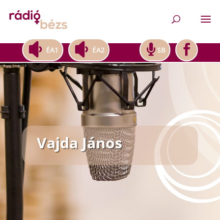
ÉA1
ÉA2
SB
Vajda János