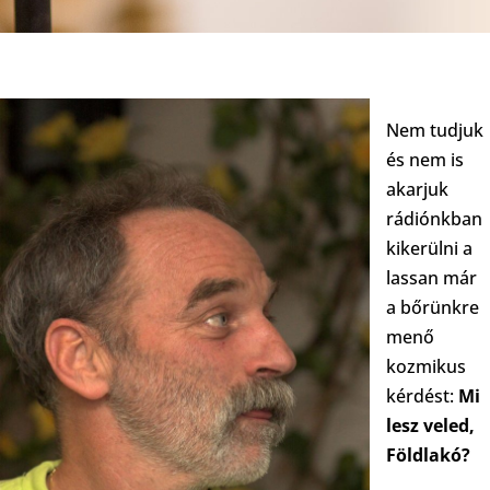
Nem tudjuk
és nem is
akarjuk
rádiónkban
kikerülni a
lassan már
a bőrünkre
menő
kozmikus
kérdést:
Mi
lesz veled,
Földlakó?