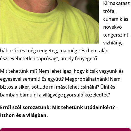
Klímakatasz
trófa,
cunamik és
növekvő
tengerszint,
vízhiány,
háborúk és még rengeteg, ma még részben talán
észrevehetetlen “apróság”, amely fenyegető.
Mit tehetünk mi? Nem lehet igaz, hogy kicsik vagyunk és
egyesével semmit! És együtt? Megpróbálhatnánk! Nem
biztos a siker, sőt…de mi mást lehet csinálni? Ülni és
bambán bámulni a világvége gyorsuló közeledtét?
Erről szól sorozatunk: Mit tehetünk utódainkért? –
Itthon és a világban.