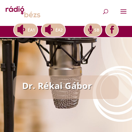
ÉA1
ÉA2
SB
Dr. Rékai Gábor