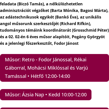
feladata (Biczó Tamás), a nélkülözhetetlen
adminisztrációt végzőket (Barta Mónika, Bagosi Márta),
az adástechnikusok egyikét (Bankó Éva), az unikális
angol műsorunk szerkesztőjét (Richard Rifkin),
tudományos témáink koordinátorát (Grosschmid Péter)
és a 02. 02-én 6 éves műsor alapítóit, Pogány Györgyöt
és a jelenlegi főszerkesztőt, Fodor Jánost
Műsor: Retro - Fodor Jánossal, Rékai
Gáborral, Mohácsi Miklóssal és Varjú
Tamással • Hétfő 12:00-14:00
Műsor: Ázsia Nap • Kedd 10:00-12:00