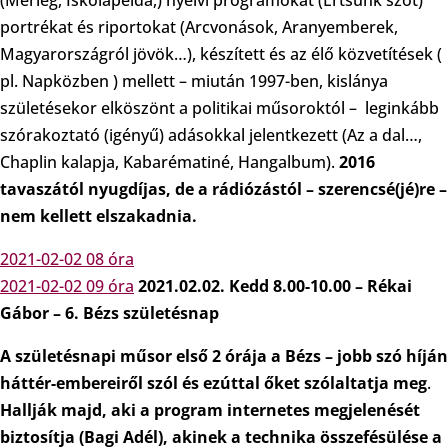
portrékat és riportokat (Arcvonások, Aranyemberek,
Magyarországról jövök…), készített és az élő közvetítések (
pl. Napközben ) mellett – miután 1997-ben, kislánya
születésekor elköszönt a politikai műsoroktól – leginkább
szórakoztató (igényű) adásokkal jelentkezett (Az a dal…,
Chaplin kalapja, Kabarématiné, Hangalbum).
2016
tavaszától nyugdíjas, de a rádiózástól – szerencsé(jé)re –
nem kellett elszakadnia.
2021-02-02 08 óra
2021-02-02 09 óra
2021.02.02. Kedd 8.00-10.00 – Rékai
Gábor – 6. Bézs születésnap
A születésnapi műsor első 2 órája a Bézs – jobb szó híján
háttér-embereiről szól és ezúttal őket szólaltatja meg
.
Hallják majd, aki a program internetes megjelenését
biztosítja (Bagi Adél), akinek a technika összefésülése a