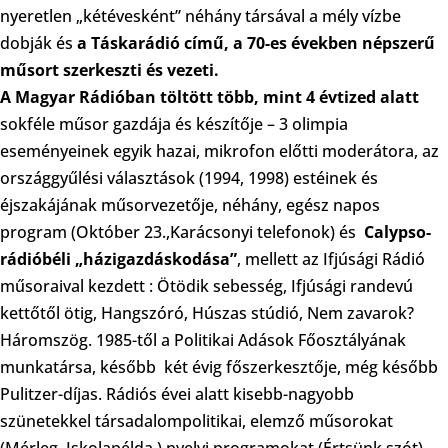
nyeretlen „kétévesként” néhány társával a mély vízbe
dobják és
a Táskarádió című, a 70-es években népszerű
műsort szerkeszti és vezeti.
A Magyar Rádióban töltött több, mint 4 évtized alatt
sokféle műsor gazdája és készítője – 3 olimpia
eseményeinek egyik hazai, mikrofon előtti moderátora, az
országgyűlési választások (1994, 1998) estéinek és
éjszakájának műsorvezetője, néhány, egész napos
program (Október 23.,Karácsonyi telefonok) és
Calypso-
rádióbéli „házigazdáskodása”
, mellett az Ifjúsági Rádió
műsoraival kezdett : Ötödik sebesség, Ifjúsági randevú
kettőtől ötig, Hangszóró, Húszas stúdió, Nem zavarok?
Háromszög. 1985-től a Politikai Adások Főosztályának
munkatársa, később két évig főszerkesztője, még később
Pulitzer-díjas. Rádiós évei alatt kisebb-nagyobb
szünetekkel társadalompolitikai, elemző műsorokat
(Mérleg, Iskolapélda,) nyelvi programokat (Értsünk szót)