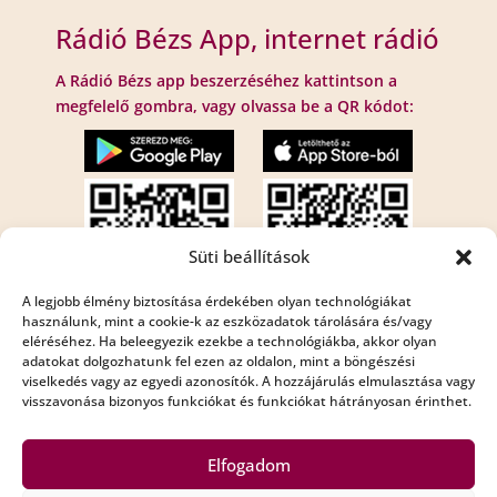
Rádió Bézs App, internet rádió
A Rádió Bézs app beszerzéséhez kattintson a
megfelelő gombra, vagy olvassa be a QR kódot:
Süti beállítások
A legjobb élmény biztosítása érdekében olyan technológiákat
használunk, mint a cookie-k az eszközadatok tárolására és/vagy
eléréséhez. Ha beleegyezik ezekbe a technológiákba, akkor olyan
Internet rádió:
adatokat dolgozhatunk fel ezen az oldalon, mint a böngészési
viselkedés vagy az egyedi azonosítók. A hozzájárulás elmulasztása vagy
Rádió Bézs : http://195.210.29.82:8001/bezs
visszavonása bizonyos funkciókat és funkciókat hátrányosan érinthet.
Rádió Bézs 2: http://195.210.29.82:8002/bezs2
Elfogadom