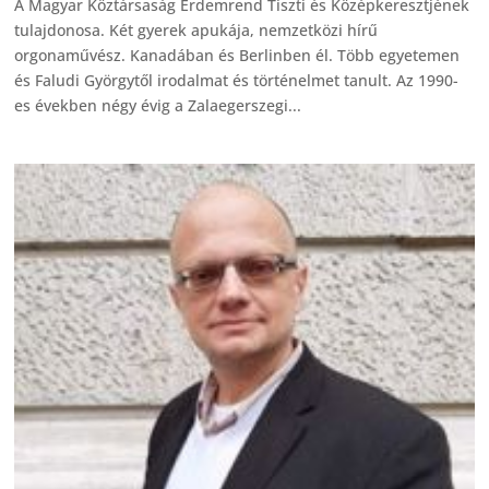
A Magyar Köztársaság Érdemrend Tiszti és Középkeresztjének
tulajdonosa. Két gyerek apukája, nemzetközi hírű
orgonaművész. Kanadában és Berlinben él. Több egyetemen
és Faludi Györgytől irodalmat és történelmet tanult. Az 1990-
es években négy évig a Zalaegerszegi...