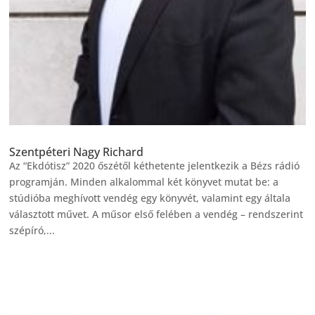
Szentpéteri Nagy Richard
Az “Ekdótisz” 2020 őszétől kéthetente jelentkezik a Bézs rádió
programján. Minden alkalommal két könyvet mutat be: a
stúdióba meghívott vendég egy könyvét, valamint egy általa
választott művet. A műsor első felében a vendég – rendszerint
szépíró,...