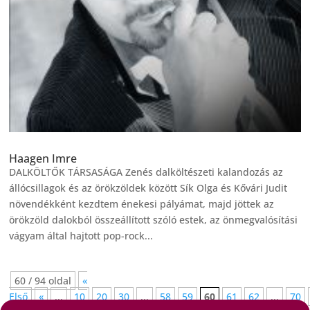
Haagen Imre
DALKÖLTŐK TÁRSASÁGA Zenés dalköltészeti kalandozás az
állócsillagok és az örökzöldek között Sík Olga és Kővári Judit
növendékként kezdtem énekesi pályámat, majd jöttek az
örökzöld dalokból összeállított szóló estek, az önmegvalósítási
vágyam által hajtott pop-rock...
60 / 94 oldal
«
Első
«
...
10
20
30
...
58
59
60
61
62
...
70