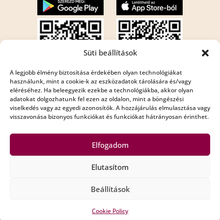
Süti beállítások
A legjobb élmény biztosítása érdekében olyan technológiákat
használunk, mint a cookie-k az eszközadatok tárolására és/vagy
eléréséhez. Ha beleegyezik ezekbe a technológiákba, akkor olyan
Internet rádió:
adatokat dolgozhatunk fel ezen az oldalon, mint a böngészési
viselkedés vagy az egyedi azonosítók. A hozzájárulás elmulasztása vagy
Rádió Bézs : http://195.210.29.82:8001/bezs
visszavonása bizonyos funkciókat és funkciókat hátrányosan érinthet.
Rádió Bézs 2: http://195.210.29.82:8002/bezs2
Elfogadom
Elutasítom
Copyright Rádió Bézs © All Rights Reserved
Beállítások
Impresszum
Médiaajánló
Adatkezelési szabályzat
Privacy Policy
Alapszabály
Cookie Policy