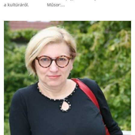
a kultúráról. Műsor:...