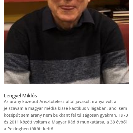
Lengyel Miklós
Az arany középút Arisztotelész által javasolt iránya volt a
jelszavam a magyar média kissé kaotikus világában, ahol sem
középút sem arany nem bukkant fel túlságosan gyakran. 1973
és 2011 között voltam a Magyar Rádió munkatársa, a 38 évből
a Pekingben töltött kettő...