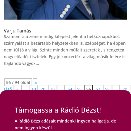
Varjú Tamás
Számomra a zene mindig kilépést jelent a hétköznapokból,
szárnyalást a bezártabb helyzetekben is, szépséget, ha éppen
nem túl jó a világ. Szinte minden műfajt szeretek , s rengeteg
nagy előadót tisztelek. Egy jó koncertért a világ másik felére is
hajlandó vagyok...
56 / 94 oldal
«
Első
«
...
10
20
30
...
54
55
56
57
58
...
70
»
Támogassa a Rádió Bézst!
A Rádió Bézs adásait mindenki ingyen hallgatja, de
nem ingyen készül.