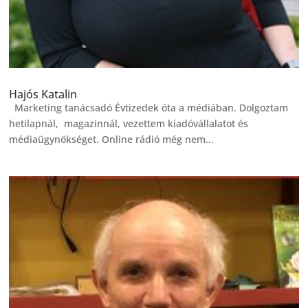
Hajós Katalin
Marketing tanácsadó Évtizedek óta a médiában. Dolgoztam
hetilapnál, magazinnál, vezettem kiadóvállalatot és
médiaügynökséget. Online rádió még nem...