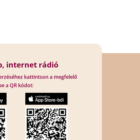
, internet rádió
erzéséhez kattintson a megfelelő
be a QR kódot: