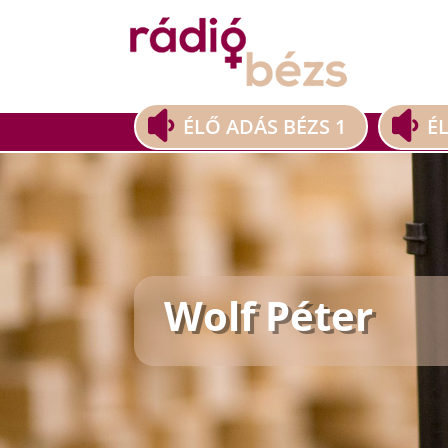
ÉLŐ ADÁS BÉZS 1
É
Wolf Péter