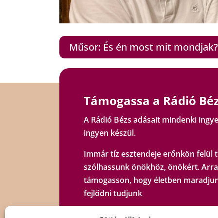
Műsor: És én most mit mondjak? -
Támogassa a Rádió Béz
A Rádió Bézs adásait mindenki ingye
ingyen készül.
Immár tíz esztendeje erőnkön felül t
szólhassunk önökhöz, önökért. Arra
támogasson, hogy életben maradjun
fejlődni tudjunk