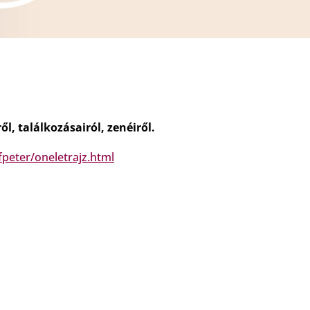
ől, találkozásairól, zenéiről.
fpeter/oneletrajz.html