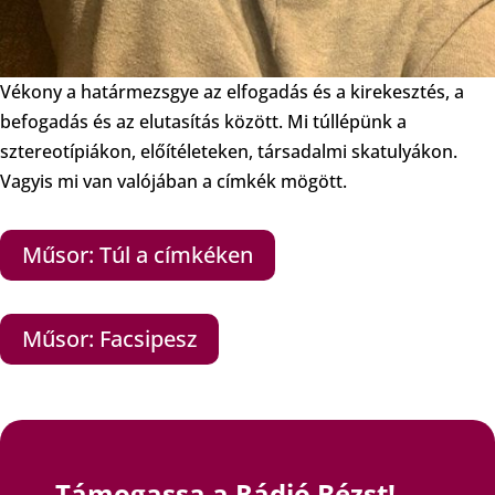
Vékony a határmezsgye az elfogadás és a kirekesztés, a
befogadás és az elutasítás között. Mi túllépünk a
sztereotípiákon, előítéleteken, társadalmi skatulyákon.
Vagyis mi van valójában a címkék mögött.
Műsor: Túl a címkéken
Műsor: Facsipesz
Támogassa a Rádió Bézst!