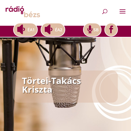
ÉA1
ÉA2
SB
Törtei-Takács
Kriszta