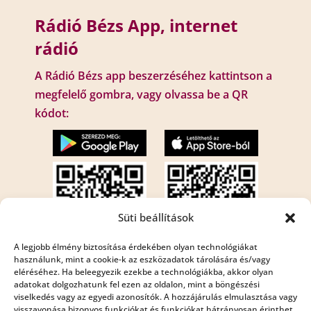
Rádió Bézs App, internet
rádió
A Rádió Bézs app beszerzéséhez kattintson a
megfelelő gombra, vagy olvassa be a QR
kódot:
Süti beállítások
A legjobb élmény biztosítása érdekében olyan technológiákat
használunk, mint a cookie-k az eszközadatok tárolására és/vagy
eléréséhez. Ha beleegyezik ezekbe a technológiákba, akkor olyan
Internet rádió:
adatokat dolgozhatunk fel ezen az oldalon, mint a böngészési
Rádió Bézs : http://195.210.29.82:8001/bezs
viselkedés vagy az egyedi azonosítók. A hozzájárulás elmulasztása vagy
visszavonása bizonyos funkciókat és funkciókat hátrányosan érinthet.