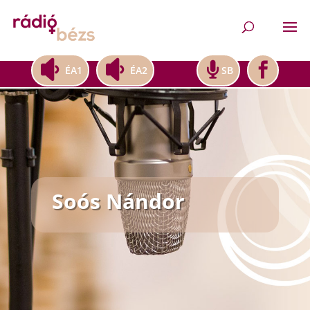
ÉA1
ÉA2
SB
Soós Nándor