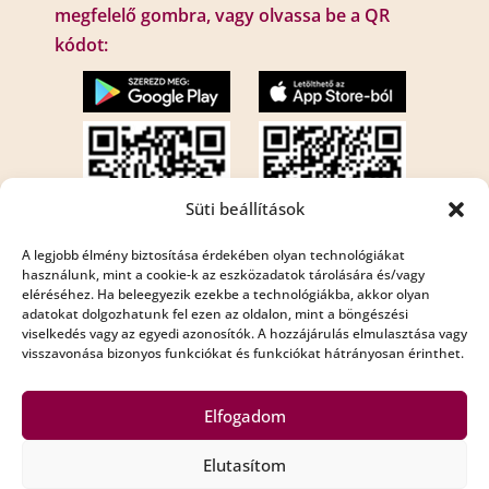
megfelelő gombra, vagy olvassa be a QR
kódot:
Süti beállítások
A legjobb élmény biztosítása érdekében olyan technológiákat
használunk, mint a cookie-k az eszközadatok tárolására és/vagy
eléréséhez. Ha beleegyezik ezekbe a technológiákba, akkor olyan
Internet rádió:
adatokat dolgozhatunk fel ezen az oldalon, mint a böngészési
Rádió Bézs : http://195.210.29.82:8001/bezs
viselkedés vagy az egyedi azonosítók. A hozzájárulás elmulasztása vagy
visszavonása bizonyos funkciókat és funkciókat hátrányosan érinthet.
Rádió Bézs 2: http://195.210.29.82:8002/bezs2
Elfogadom
Elutasítom