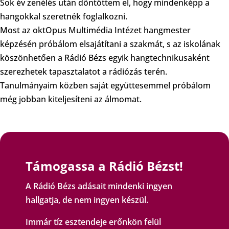
Sok év zenélés után döntöttem el, hogy mindenképp a
hangokkal szeretnék foglalkozni.
Most az oktOpus Multimédia Intézet hangmester
képzésén próbálom elsajátítani a szakmát, s az iskolának
köszönhetően a Rádió Bézs egyik hangtechnikusaként
szerezhetek tapasztalatot a rádiózás terén.
Tanulmányaim közben saját együttesemmel próbálom
még jobban kiteljesíteni az álmomat.
Támogassa a Rádió Bézst!
A Rádió Bézs adásait mindenki ingyen
hallgatja, de nem ingyen készül.
Immár tíz esztendeje erőnkön felül