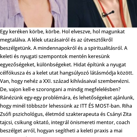
Egy keréken körbe, körbe. Hol elveszve, hol magunkat
megtalálva. A lélek utazásairól és az útvesztőkről
beszélgetünk. A mindennapokról és a spiritualitásról. A
keleti és nyugati szempontok mentén keresünk
egyezőségeket, különbségeket. Hidat építünk a nyugat
célfókusza és a kelet utat hangsúlyozó látásmódja között.
Van, hogy nehéz a XXI. század kihívásaival szembenézni.
De, vajon kell-e szorongani a mindig megfelelésben?
Ránézünk egy-egy problémára, és lehetőségeket ajánlunk,
hogy minél többször lehessünk az ITT ÉS MOST-ban. Riha
Zsófi pszichológus, életmód szakterapeuta és Csányi Zita
tajcsi, csikung oktató, integrál önismereti mentor, coach
beszélget arról, hogyan segítheti a keleti praxis a mai