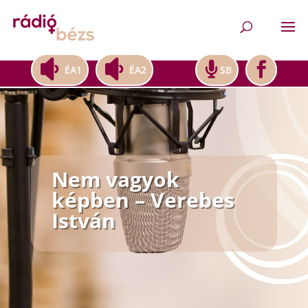
ÉA1
ÉA2
SB
Nem vagyok
képben – Verebes
István