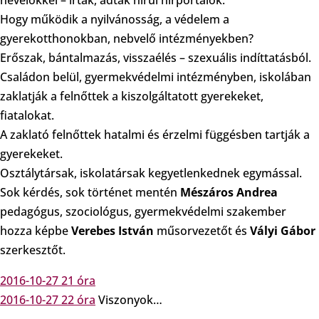
nevelőkkel – írták, adták hírül hírportálok.
Hogy működik a nyilvánosság, a védelem a
gyerekotthonokban, nebvelő intézményekben?
Erőszak, bántalmazás, visszaélés – szexuális indíttatásból.
Családon belül, gyermekvédelmi intézményben, iskolában
zaklatják a felnőttek a kiszolgáltatott gyerekeket,
fiatalokat.
A zaklató felnőttek hatalmi és érzelmi függésben tartják a
gyerekeket.
Osztálytársak, iskolatársak kegyetlenkednek egymással.
Sok kérdés, sok történet mentén
Mészáros Andrea
pedagógus, szociológus, gyermekvédelmi szakember
hozza képbe
Verebes István
műsorvezetőt és
Vályi Gábor
szerkesztőt.
2016-10-27 21 óra
2016-10-27 22 óra
Viszonyok…