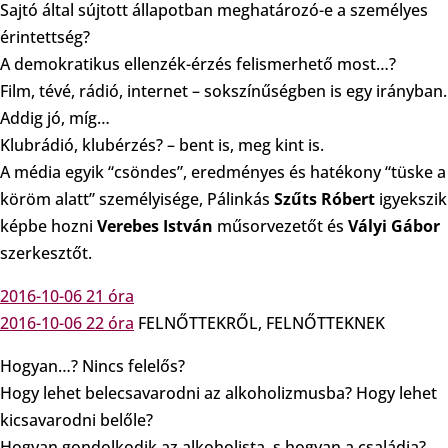
Sajtó által sújtott állapotban meghatározó-e a személyes
érintettség?
A demokratikus ellenzék-érzés felismerhető most…?
Film, tévé, rádió, internet – sokszínűségben is egy irányban.
Addig jó, míg…
Klubrádió, klubérzés? – bent is, meg kint is.
A média egyik “csöndes”, eredményes és hatékony “tüske a
köröm alatt” személyisége, Pálinkás
Szűts Róbert
igyekszik
képbe hozni
Verebes István
műsorvezetőt és
Vályi Gábor
szerkesztőt.
2016-10-06 21 óra
2016-10-06 22 óra
FELNŐTTEKRŐL, FELNŐTTEKNEK
Hogyan…? Nincs felelős?
Hogy lehet belecsavarodni az alkoholizmusba? Hogy lehet
kicsavarodni belőle?
Hogyan gondolkodik az alkoholista, s hogyan a családja?