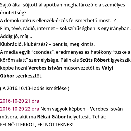
Sajtó által sújtott állapotban meghatározó-e a személyes
érintettség?
A demokratikus ellenzék-érzés felismerhető most…?
Film, tévé, rádió, internet – sokszínűségben is egy irányban.
Addig jó, míg…
Klubrádió, klubérzés? – bent is, meg kint is.
A média egyik “csöndes”, eredményes és hatékony “tüske a
köröm alatt” személyisége, Pálinkás
Szűts Róbert
igyekszik
képbe hozni
Verebes István
műsorvezetőt és
Vályi
Gábor
szerkesztőt.
( A 2016.10.13-i adás ismétlése )
2016-10-20 21 óra
2016-10-20 22 óra
Nem vagyok képben – Verebes István
műsora, akit ma
Rékai Gábor
helyettesít. Tehát:
FELNŐTTEKRŐL, FELNŐTTEKNEK!