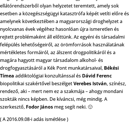
ellátórendszerből olyan helyzetet teremtett, amely sok
esetben a közegészségügyi katasztrófa képét vetíti előre és
amelynek következtében a magyarországi droghelyzet a
nyolcvanas évek végéhez hasonlóan újra ismeretlen és
rejtett problémaként áll előttünk. Az egyéni és társadalmi
felépülés lehetőségeiről, az örömforrások használatának
mértékletes formáiról, az álszent drogpolitikáról és a
magára hagyott magyar társadalom alkohol- és
drogfogyasztásáról a Kék Pont munkatársaival,
Békési
Tímea
addiktológiai konzultánssal és
Dávid Ferenc
biopolitikai szakértővel beszélget
Verebes István
, színész,
rendező, aki – mert nem ez a szakmája – ahogy mondani
szokták nincs képben. De kíváncsi, még mindig. A
szerkesztő,
Fodor János
meg segít neki. 🙂
( A 2016.09.08-i adás ismétlése )