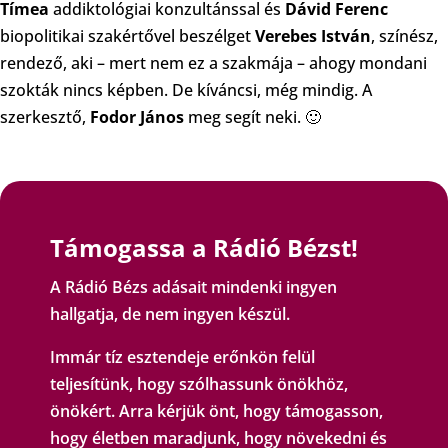
Tímea
addiktológiai konzultánssal és
Dávid Ferenc
biopolitikai szakértővel beszélget
Verebes István
, színész,
rendező, aki – mert nem ez a szakmája – ahogy mondani
szokták nincs képben. De kíváncsi, még mindig. A
szerkesztő,
Fodor János
meg segít neki. 🙂
Támogassa a Rádió Bézst!
A Rádió Bézs adásait mindenki ingyen
hallgatja, de nem ingyen készül.
Immár tíz esztendeje erőnkön felül
teljesítünk, hogy szólhassunk önökhöz,
önökért. Arra kérjük önt, hogy támogasson,
hogy életben maradjunk, hogy növekedni és