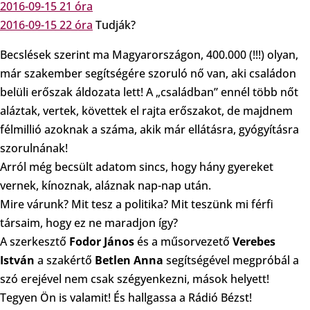
2016-09-15 21 óra
2016-09-15 22 óra
Tudják?
Becslések szerint ma Magyarországon, 400.000 (!!!) olyan,
már szakember segítségére szoruló nő van, aki családon
belüli erőszak áldozata lett! A „családban” ennél több nőt
aláztak, vertek, követtek el rajta erőszakot, de majdnem
félmillió azoknak a száma, akik már ellátásra, gyógyításra
szorulnának!
Arról még becsült adatom sincs, hogy hány gyereket
vernek, kínoznak, aláznak nap-nap után.
Mire várunk? Mit tesz a politika? Mit teszünk mi férfi
társaim, hogy ez ne maradjon így?
A szerkesztő
Fodor János
és a műsorvezető
Verebes
István
a szakértő
Betlen Anna
segítségével megpróbál a
szó erejével nem csak szégyenkezni, mások helyett!
Tegyen Ön is valamit! És hallgassa a Rádió Bézst!