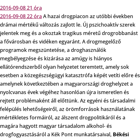
2016-09-08 21 óra
2016-09-08 22 óra
A hazai drogpiacon az utóbbi években
drámai mértékű változás zajlott le. Új pszichoaktív szerek
jelentek meg és a okoztak tragikus méretű drogrobbanást
a fővárosban és vidéken egyaránt. A drogmegelőző
programok megszüntetése, a droghasználók
megbélyegzése és kizárása az amúgy is hiányos
ellátórendszerből olyan helyzetet teremtett, amely sok
esetben a közegészségügyi katasztrófa képét vetíti előre és
amelynek következtében a magyarországi droghelyzet a
nyolcvanas évek végéhez hasonlóan újra ismeretlen és
rejtett problémaként áll előttünk. Az egyéni és társadalmi
felépülés lehetőségeiről, az örömforrások használatának
mértékletes formáiról, az álszent drogpolitikáról és a
magára hagyott magyar társadalom alkohol- és
drogfogyasztásáról a Kék Pont munkatársaival,
Békési