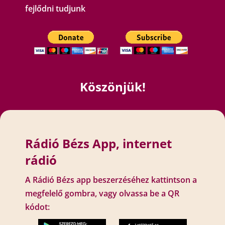
fejlődni tudjunk
Köszönjük!
Rádió Bézs App, internet
rádió
A Rádió Bézs app beszerzéséhez kattintson a
megfelelő gombra, vagy olvassa be a QR
kódot: