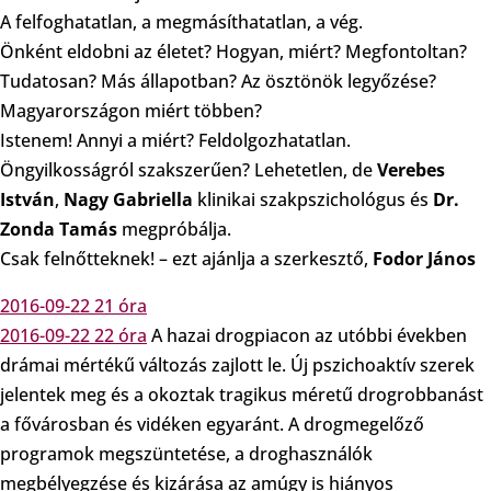
A felfoghatatlan, a megmásíthatatlan, a vég.
Önként eldobni az életet? Hogyan, miért? Megfontoltan?
Tudatosan? Más állapotban? Az ösztönök legyőzése?
Magyarországon miért többen?
Istenem! Annyi a miért? Feldolgozhatatlan.
Öngyilkosságról szakszerűen? Lehetetlen, de
Verebes
István
,
Nagy Gabriella
klinikai szakpszichológus és
Dr.
Zonda Tamás
megpróbálja.
Csak felnőtteknek! – ezt ajánlja a szerkesztő,
Fodor János
2016-09-22 21 óra
2016-09-22 22 óra
A hazai drogpiacon az utóbbi években
drámai mértékű változás zajlott le. Új pszichoaktív szerek
jelentek meg és a okoztak tragikus méretű drogrobbanást
a fővárosban és vidéken egyaránt. A drogmegelőző
programok megszüntetése, a droghasználók
megbélyegzése és kizárása az amúgy is hiányos