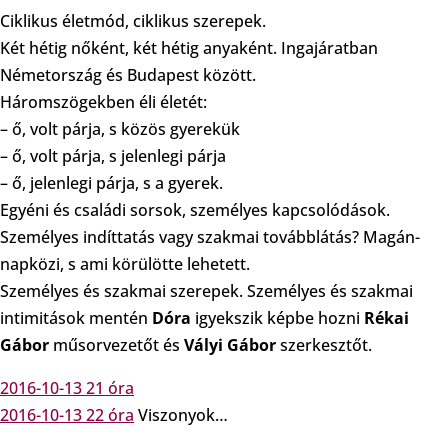
Ciklikus életmód, ciklikus szerepek.
Két hétig nőként, két hétig anyaként. Ingajáratban
Németország és Budapest között.
Háromszögekben éli életét:
– ő, volt párja, s közös gyerekük
– ő, volt párja, s jelenlegi párja
– ő, jelenlegi párja, s a gyerek.
Egyéni és családi sorsok, személyes kapcsolódások.
Személyes indíttatás vagy szakmai továbblátás? Magán-
napközi, s ami körülötte lehetett.
Személyes és szakmai szerepek. Személyes és szakmai
intimitások mentén
Dóra
igyekszik képbe hozni
Rékai
Gábor
műsorvezetőt és
Vályi Gábor
szerkesztőt.
2016-10-13 21 óra
2016-10-13 22 óra
Viszonyok…