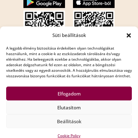
Süti beállítások
A legjobb élmény biztosítása érdekében olyan technológiákat
használunk, mint a cookie-k az eszközadatok tárolására és/vagy
eléréséhez. Ha beleegyezik ezekbe a technológiákba, akkor olyan
Internet rádió:
adatokat dolgozhatunk fel ezen az oldalon, mint a böngészési
Rádió Bézs : http://195.210.29.82:8001/bezs
viselkedés vagy az egyedi azonosítók. A hozzájárulás elmulasztása vagy
visszavonása bizonyos funkciókat és funkciókat hátrányosan érinthet.
Rádió Bézs 2: http://195.210.29.82:8002/bezs2
Elfogadom
Elutasítom
Copyright Rádió Bézs © All Rights Reserved
Beállítások
Impresszum
Médiaajánló
Adatkezelési szabályzat
Privacy Policy
Alapszabály
Cookie Policy