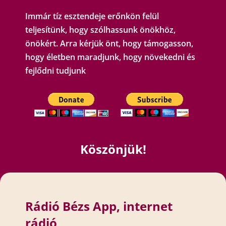
Immár tíz esztendeje erőnkön felül
teljesítünk, hogy szólhassunk önökhöz,
önökért. Arra kérjük önt, hogy támogasson,
hogy életben maradjunk, hogy növekedni és
fejlődni tudjunk
Köszönjük!
Rádió Bézs App, internet
rádió