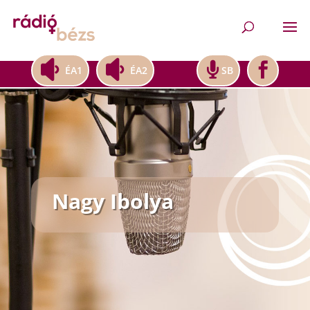
ÉA1
ÉA2
SB
Nagy Ibolya