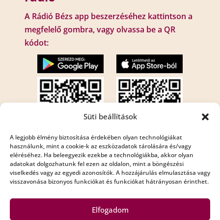
A Rádió Bézs app beszerzéséhez kattintson a
megfelelő gombra, vagy olvassa be a QR
kódot:
Süti beállítások
A legjobb élmény biztosítása érdekében olyan technológiákat
használunk, mint a cookie-k az eszközadatok tárolására és/vagy
eléréséhez. Ha beleegyezik ezekbe a technológiákba, akkor olyan
Internet rádió:
adatokat dolgozhatunk fel ezen az oldalon, mint a böngészési
Rádió Bézs : http://195.210.29.82:8001/bezs
viselkedés vagy az egyedi azonosítók. A hozzájárulás elmulasztása vagy
visszavonása bizonyos funkciókat és funkciókat hátrányosan érinthet.
Rádió Bézs 2: http://195.210.29.82:8002/bezs2
Elfogadom