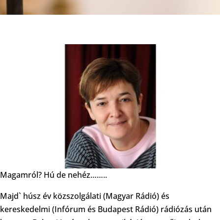
Magamról? Hú de nehéz……..
Majd` húsz év közszolgálati (Magyar Rádió) és
kereskedelmi (Infórum és Budapest Rádió) rádiózás után