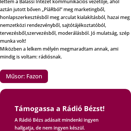
lettem a Balassi Intézet kommunikációs vezetője, ahol
aztán jutott bőven „PíáRból” meg marketingből,
honlapszerkesztésből meg arculat kialakításból, hazai meg
nemzetközi rendezvényből, sajtótájékoztatóból,
tervezésből,szervezésből, moderálásból. Jó mulatság, szép
munka volt!
Miközben a lelkem mélyén megmaradtam annak, ami
mindig is voltam: rádiósnak.
Műsor: Fazon
Támogassa a Rádió Bézst!
A Rádió Bézs adásait mindenki ingyen
hallgatja, de nem ingyen készül.