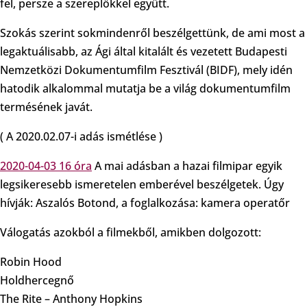
fel, persze a szereplőkkel együtt.
Szokás szerint sokmindenről beszélgettünk, de ami most a
legaktuálisabb, az Ági által kitalált és vezetett Budapesti
Nemzetközi Dokumentumfilm Fesztivál (BIDF), mely idén
hatodik alkalommal mutatja be a világ dokumentumfilm
termésének javát.
( A 2020.02.07-i adás ismétlése )
2020-04-03 16 óra
A mai adásban a hazai filmipar egyik
legsikeresebb ismeretelen emberével beszélgetek. Úgy
hívják: Aszalós Botond, a foglalkozása: kamera operatőr
Válogatás azokból a filmekből, amikben dolgozott:
Robin Hood
Holdhercegnő
The Rite – Anthony Hopkins