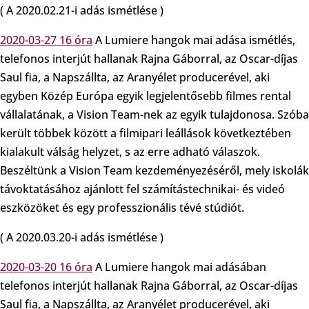
( A 2020.02.21-i adás ismétlése )
2020-03-27 16 óra
A Lumiere hangok mai adása ismétlés,
telefonos interjút hallanak Rajna Gáborral, az Oscar-díjas
Saul fia, a Napszállta, az Aranyélet producerével, aki
egyben Közép Európa egyik legjelentősebb filmes rental
vállalatának, a Vision Team-nek az egyik tulajdonosa. Szóba
került többek között a filmipari leállások következtében
kialakult válság helyzet, s az erre adható válaszok.
Beszéltünk a Vision Team kezdeményezéséről, mely iskolák
távoktatásához ajánlott fel számítástechnikai- és videó
eszközöket és egy professzionális tévé stúdiót.
( A 2020.03.20-i adás ismétlése )
2020-03-20 16 óra
A Lumiere hangok mai adásában
telefonos interjút hallanak Rajna Gáborral, az Oscar-díjas
Saul fia, a Napszállta, az Aranyélet producerével, aki