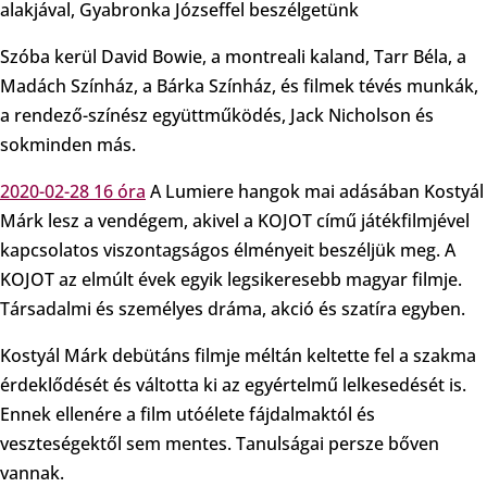
alakjával, Gyabronka Józseffel beszélgetünk
Szóba kerül David Bowie, a montreali kaland, Tarr Béla, a
Madách Színház, a Bárka Színház, és filmek tévés munkák,
a rendező-színész együttműködés, Jack Nicholson és
sokminden más.
2020-02-28 16 óra
A Lumiere hangok mai adásában Kostyál
Márk lesz a vendégem, akivel a KOJOT című játékfilmjével
kapcsolatos viszontagságos élményeit beszéljük meg. A
KOJOT az elmúlt évek egyik legsikeresebb magyar filmje.
Társadalmi és személyes dráma, akció és szatíra egyben.
Kostyál Márk debütáns filmje méltán keltette fel a szakma
érdeklődését és váltotta ki az egyértelmű lelkesedését is.
Ennek ellenére a film utóélete fájdalmaktól és
veszteségektől sem mentes. Tanulságai persze bőven
vannak.