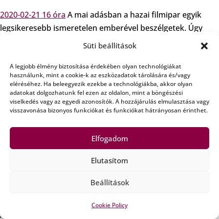
2020-02-21 16 óra
A mai adásban a hazai filmipar egyik
legsikeresebb ismeretelen emberével beszélgetek. Úgy
hívják: Aszalós Botond, a foglalkozása: kamera operatőr
Süti beállítások
Válogatás azokból a filmekből, amikben dolgozott:
A legjobb élmény biztosítása érdekében olyan technológiákat
használunk, mint a cookie-k az eszközadatok tárolására és/vagy
Robin Hood
eléréséhez. Ha beleegyezik ezekbe a technológiákba, akkor olyan
adatokat dolgozhatunk fel ezen az oldalon, mint a böngészési
Holdhercegnő
viselkedés vagy az egyedi azonosítók. A hozzájárulás elmulasztása vagy
The Rite – Anthony Hopkins
visszavonása bizonyos funkciókat és funkciókat hátrányosan érinthet.
Ironclad
In the Land of Blood and Honey – Angelina Jolie
Elfogadom
Die Hard – Bruce Willis
Elutasítom
The Lady Vanishes
The Borgias – Jeremy Irons
Beállítások
Dracula
Strike Back
Cookie Policy
Atomic Blonde – Charlize Theron