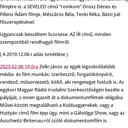
filmjére is: a SEVELED című “romkom” Orosz Dénes és
Fillenz Ádám filmje, Mészáros Béla, Tenki Réka, Básti Juli
főszereplésével.
Ugyancsak beszéltem Scorsese: AZ ÍR című, minden
szempontból rendhagyó filmről.
( A 2019.12.06-i adás ismétlése )
2023-02-06 19 óra
Zelki János az egyik legsokoldalúbb
média- és film munkás: szerkesztő, forgatókönyvíró,
rendező, műsorvezető, költő, aki rengeteget fotózik is. Az
egykori Magyar Rádió Irodalmi Szerkesztőségén kezdte a
pályáját, s innen igazolt át a dokumentumfilmek világába.
Művei között megtalálható a Koldusgyerekek, vagy a
Huttyán című film épp úgy, mint a Gálvölgyi Show, vagy az
Auschwitz-Birkenau-ról szóló dokumentumfilm is.