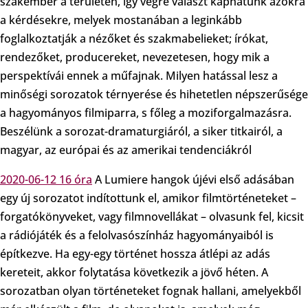
szakember a területen, így végre választ kaphatunk azokra
a kérdésekre, melyek mostanában a leginkább
foglalkoztatják a nézőket és szakmabelieket; írókat,
rendezőket, producereket, nevezetesen, hogy mik a
perspektívái ennek a műfajnak. Milyen hatással lesz a
minőségi sorozatok térnyerése és hihetetlen népszerűsége
a hagyományos filmiparra, s főleg a moziforgalmazásra.
Beszélünk a sorozat-dramaturgiáról, a siker titkairól, a
magyar, az európai és az amerikai tendenciákról
2020-06-12 16 óra
A Lumiere hangok újévi első adásában
egy új sorozatot indítottunk el, amikor filmtörténeteket –
forgatókönyveket, vagy filmnovellákat – olvasunk fel, kicsit
a rádiójáték és a felolvasószínház hagyományaiból is
építkezve. Ha egy-egy történet hossza átlépi az adás
kereteit, akkor folytatása következik a jövő héten. A
sorozatban olyan történeteket fognak hallani, amelyekből