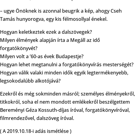
– ugye Önöknek is azonnal beugrik a kép, ahogy Cseh
Tamás hunyorogva, egy kis félmosollyal énekel.
Hogyan keletkeztek ezek a dalszövegek?
Milyen élmények alapján írta a Megáll az idő
forgatókönyvét?
Milyen volt a ’60-as évek Budapestje?
Hogyan lehet megtanulni a forgatókönyvírás mesterségét?
Hogyan válik valaki minden idők egyik legtermékenyebb,
legsokodalúbb alkotójává?
Ezekről és még sokminden másról; személyes élményekről,
titkokról, soha el nem mondott emlékekről beszélgettem
Bereményi Géza Kossuth-díjas íróval, forgatókönyvíróval,
filmrendezővel, dalszöveg íróval.
( A 2019.10.18-i adás ismétlése )