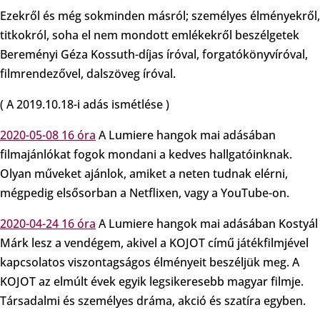
Ezekről és még sokminden másról; személyes élményekről,
titkokról, soha el nem mondott emlékekről beszélgetek
Bereményi Géza Kossuth-díjas íróval, forgatókönyvíróval,
filmrendezővel, dalszöveg íróval.
( A 2019.10.18-i adás ismétlése )
2020-05-08 16 óra
A Lumiere hangok mai adásában
filmajánlókat fogok mondani a kedves hallgatóinknak.
Olyan műveket ajánlok, amiket a neten tudnak elérni,
mégpedig elsősorban a Netflixen, vagy a YouTube-on.
2020-04-24 16 óra
A Lumiere hangok mai adásában Kostyál
Márk lesz a vendégem, akivel a KOJOT című játékfilmjével
kapcsolatos viszontagságos élményeit beszéljük meg. A
KOJOT az elmúlt évek egyik legsikeresebb magyar filmje.
Társadalmi és személyes dráma, akció és szatíra egyben.