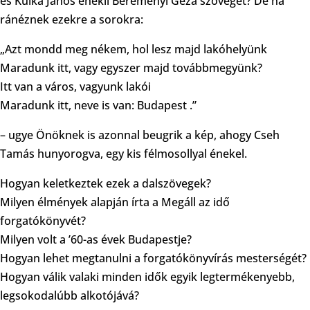
és Kulka János énekli Bereményi Géza szövegét? De ha
ránéznek ezekre a sorokra:
„Azt mondd meg nékem, hol lesz majd lakóhelyünk
Maradunk itt, vagy egyszer majd továbbmegyünk?
Itt van a város, vagyunk lakói
Maradunk itt, neve is van: Budapest .”
– ugye Önöknek is azonnal beugrik a kép, ahogy Cseh
Tamás hunyorogva, egy kis félmosollyal énekel.
Hogyan keletkeztek ezek a dalszövegek?
Milyen élmények alapján írta a Megáll az idő
forgatókönyvét?
Milyen volt a ’60-as évek Budapestje?
Hogyan lehet megtanulni a forgatókönyvírás mesterségét?
Hogyan válik valaki minden idők egyik legtermékenyebb,
legsokodalúbb alkotójává?