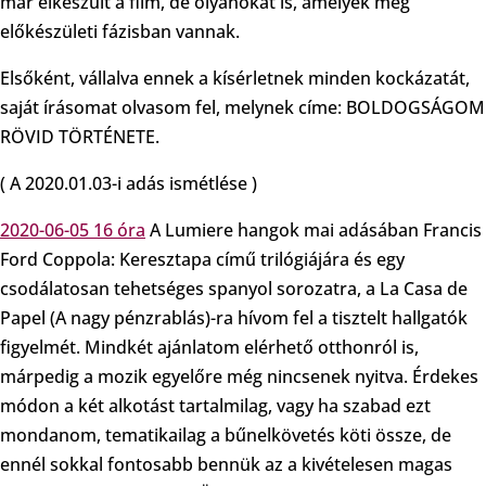
már elkészült a film, de olyanokat is, amelyek még
előkészületi fázisban vannak.
Elsőként, vállalva ennek a kísérletnek minden kockázatát,
saját írásomat olvasom fel, melynek címe: BOLDOGSÁGOM
RÖVID TÖRTÉNETE.
( A 2020.01.03-i adás ismétlése )
2020-06-05 16 óra
A Lumiere hangok mai adásában Francis
Ford Coppola: Keresztapa című trilógiájára és egy
csodálatosan tehetséges spanyol sorozatra, a La Casa de
Papel (A nagy pénzrablás)-ra hívom fel a tisztelt hallgatók
figyelmét. Mindkét ajánlatom elérhető otthonról is,
márpedig a mozik egyelőre még nincsenek nyitva. Érdekes
módon a két alkotást tartalmilag, vagy ha szabad ezt
mondanom, tematikailag a bűnelkövetés köti össze, de
ennél sokkal fontosabb bennük az a kivételesen magas