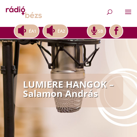
ÉA1
ÉA2
SB
LUMIERE HANGOK –
Salamon András