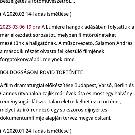
beszélgetés a fotóművészetről….
( A 2020.02.14-i adás ismétlése )
2023-03-06 19 óra
A Lumiere hangok adásában folytattuk a
már elkezdett sorozatot, melyben filmtörténeteket
meséltünk a hallgatónak. A műsorvezető, Salamon András
a második részét olvasta fel készülő filmjének
forgatókönyvéből, melynek címe:
BOLDOGSÁGOM RÖVID TÖRTÉNETE
A film dramaturgiai előkészítése Budapest, Varsó, Berlin és
Cannes útvonalon zajlik már évek óta és most egy halvány
reménysugár látszik: talán életre kelhet ez a történet,
melyet az író-rendező egy sokszoros díjnyertes
dokumentumfilmje alapján tervez megvalósítani.
( A 2020.01.24-i adás ismétlése )