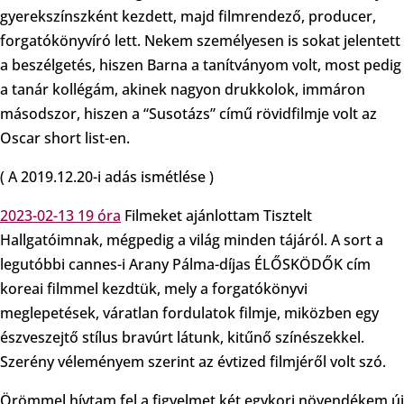
gyerekszínszként kezdett, majd filmrendező, producer,
forgatókönyvíró lett. Nekem személyesen is sokat jelentett
a beszélgetés, hiszen Barna a tanítványom volt, most pedig
a tanár kollégám, akinek nagyon drukkolok, immáron
másodszor, hiszen a “Susotázs” című rövidfilmje volt az
Oscar short list-en.
( A 2019.12.20-i adás ismétlése )
2023-02-13 19 óra
Filmeket ajánlottam Tisztelt
Hallgatóimnak, mégpedig a világ minden tájáról. A sort a
legutóbbi cannes-i Arany Pálma-díjas ÉLŐSKÖDŐK cím
koreai filmmel kezdtük, mely a forgatókönyvi
meglepetések, váratlan fordulatok filmje, miközben egy
észveszejtő stílus bravúrt látunk, kitűnő színészekkel.
Szerény véleményem szerint az évtized filmjéről volt szó.
Örömmel hívtam fel a figyelmet két egykori növendékem új