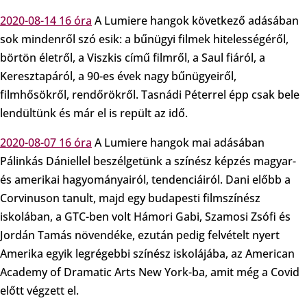
2020-08-14 16 óra
A Lumiere hangok következő adásában
sok mindenről szó esik: a bűnügyi filmek hitelességéről,
börtön életről, a Viszkis című filmről, a Saul fiáról, a
Keresztapáról, a 90-es évek nagy bűnügyeiről,
filmhősökről, rendőrökről. Tasnádi Péterrel épp csak bele
lendültünk és már el is repült az idő.
2020-08-07 16 óra
A Lumiere hangok mai adásában
Pálinkás Dániellel beszélgetünk a színész képzés magyar-
és amerikai hagyományairól, tendenciáiról. Dani előbb a
Corvinuson tanult, majd egy budapesti filmszínész
iskolában, a GTC-ben volt Hámori Gabi, Szamosi Zsófi és
Jordán Tamás növendéke, ezután pedig felvételt nyert
Amerika egyik legrégebbi színész iskolájába, az American
Academy of Dramatic Arts New York-ba, amit még a Covid
előtt végzett el.