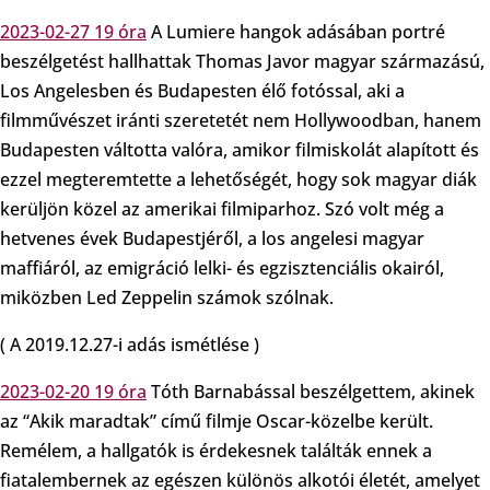
2023-02-27 19 óra
A Lumiere hangok adásában portré
beszélgetést hallhattak Thomas Javor magyar származású,
Los Angelesben és Budapesten élő fotóssal, aki a
filmművészet iránti szeretetét nem Hollywoodban, hanem
Budapesten váltotta valóra, amikor filmiskolát alapított és
ezzel megteremtette a lehetőségét, hogy sok magyar diák
kerüljön közel az amerikai filmiparhoz. Szó volt még a
hetvenes évek Budapestjéről, a los angelesi magyar
maffiáról, az emigráció lelki- és egzisztenciális okairól,
miközben Led Zeppelin számok szólnak.
( A 2019.12.27-i adás ismétlése )
2023-02-20 19 óra
Tóth Barnabással beszélgettem, akinek
az “Akik maradtak” című filmje Oscar-közelbe került.
Remélem, a hallgatók is érdekesnek találták ennek a
fiatalembernek az egészen különös alkotói életét, amelyet