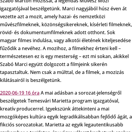
Szabó Márton mozissal, a legendás Művész Mozi
igazgatójával beszélgetünk. Marci nagyjából húsz éven át
vezette azt a mozit, amely hazai- és nemzetközi
művészfilmeknek, közönségsikereknek, kísérleti filmeknek,
rövid- és dokumentumfilmeknek adott otthont. Sok
magyar filmes indulása, vagy alkotói életének kiteljesedése
fűződik a nevéhez. A mozihoz, a filmekhez érteni kell –
természetesen ez is egy mesterség – ezt mi sokan, akikkel
Szabó Marci együtt dolgozott a filmjeink sikerén
tapasztaltuk. Nem csak a múlttal, de a filmek, a mozizás
kilátásairól is beszélgetünk.
2020-06-19 16 óra
A mai adásban a sorozat-jelenségről
beszélgetek Temesvári Marietta program igazgatóval,
kreatív producerrel. Igyekszünk áttekinteni a mai
mozgóképes kultúra egyik legradikálisabban fejlődő ágát, a
fikciós sorozatokat. Marietta az egyik legautentikusabb