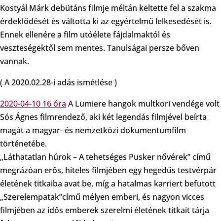
Kostyál Márk debütáns filmje méltán keltette fel a szakma
érdeklődését és váltotta ki az egyértelmű lelkesedését is.
Ennek ellenére a film utóélete fájdalmaktól és
veszteségektől sem mentes. Tanulságai persze bőven
vannak.
( A 2020.02.28-i adás ismétlése )
2020-04-10 16 óra
A Lumiere hangok multkori vendége volt
Sós Ágnes filmrendező, aki két legendás filmjével beírta
magát a magyar- és nemzetközi dokumentumfilm
történetébe.
„Láthatatlan húrok – A tehetséges Pusker nővérek” című
megrázóan erős, hiteles filmjében egy hegedűs testvérpár
életének titkaiba avat be, míg a hatalmas karriert befutott
„Szerelempatak”című mélyen emberi, és nagyon vicces
filmjében az idős emberek szerelmi életének titkait tárja