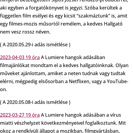
aki egyben a forgatókönyvet is jegyzi. Szóba kerültek a
független film esélyei és egy kicsit “szakmáztunk” is, amit
egy filmes-mozis műsortól remélem, a kedves Hallgató
nem vesz rossz néven.
( A 2020.05.29-i adás ismétlése )
2023-04-03 19 óra
A Lumiere hangok adásában
filmajánlókat mondtam el a kedves hallgatóinknak. Olyan
műveket ajánlottam, amiket a neten tudnak vagy tudtak
elérni, mégpedig elsősorban a Netflixen, vagy a YouTube-
on.
( A 2020.05.08-i adás ismétlése )
2023-03-27 19 óra
A Lumiere hangok adásában a vírus
miatti vészhelyzet következményeivel foglalkoztunk. Mit
okoz a rendkívüli állapot a mozikban, filmgyártásban,