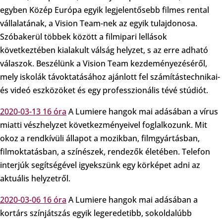
egyben Közép Európa egyik legjelentősebb filmes rental
vállalatának, a Vision Team-nek az egyik tulajdonosa.
Szóbakerül többek között a filmipari lellások
következtében kialakult válság helyzet, s az erre adható
válaszok. Beszélünk a Vision Team kezdeményezéséről,
mely iskolák távoktatásához ajánlott fel számítástechnikai-
és videó eszközöket és egy professzionális tévé stúdiót.
2020-03-13 16 óra
A Lumiere hangok mai adásában a vírus
miatti vészhelyzet következményeivel foglalkozunk. Mit
okoz a rendkívüli állapot a mozikban, filmgyártásban,
filmoktatásban, a színészek, rendezők életében. Telefon
interjúk segítségével igyekszünk egy körképet adni az
aktuális helyzetről.
2020-03-06 16 óra
A Lumiere hangok mai adásában a
kortárs színjátszás egyik legeredetibb, sokoldalúbb