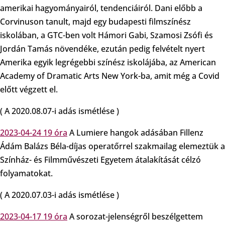
amerikai hagyományairól, tendenciáiról. Dani előbb a
Corvinuson tanult, majd egy budapesti filmszínész
iskolában, a GTC-ben volt Hámori Gabi, Szamosi Zsófi és
Jordán Tamás növendéke, ezután pedig felvételt nyert
Amerika egyik legrégebbi színész iskolájába, az American
Academy of Dramatic Arts New York-ba, amit még a Covid
előtt végzett el.
( A 2020.08.07-i adás ismétlése )
2023-04-24 19 óra
A Lumiere hangok adásában Fillenz
Ádám Balázs Béla-díjas operatőrrel szakmailag elemeztük a
Színház- és Filmművészeti Egyetem átalakítását célzó
folyamatokat.
( A 2020.07.03-i adás ismétlése )
2023-04-17 19 óra
A sorozat-jelenségről beszélgettem