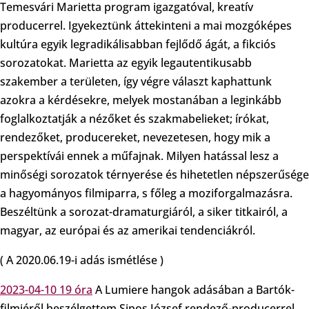
Temesvári Marietta program igazgatóval, kreatív
producerrel. Igyekeztünk áttekinteni a mai mozgóképes
kultúra egyik legradikálisabban fejlődő ágát, a fikciós
sorozatokat. Marietta az egyik legautentikusabb
szakember a területen, így végre választ kaphattunk
azokra a kérdésekre, melyek mostanában a leginkább
foglalkoztatják a nézőket és szakmabelieket; írókat,
rendezőket, producereket, nevezetesen, hogy mik a
perspektívái ennek a műfajnak. Milyen hatással lesz a
minőségi sorozatok térnyerése és hihetetlen népszerűsége
a hagyományos filmiparra, s főleg a moziforgalmazásra.
Beszéltünk a sorozat-dramaturgiáról, a siker titkairól, a
magyar, az európai és az amerikai tendenciákról.
( A 2020.06.19-i adás ismétlése )
2023-04-10 19 óra
A Lumiere hangok adásában a Bartók-
filmjéről beszélgettem Sipos József rendező-producerrel,