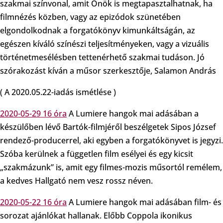
szakmai színvonal, amit Önök is megtapasztalhatnak, ha
filmnézés közben, vagy az epizódok szünetében
elgondolkodnak a forgatókönyv kimunkáltságán, az
egészen kíváló színészi teljesítményeken, vagy a vizuális
történetmesélésben tettenérhető szakmai tudáson. Jó
szórakozást kíván a műsor szerkesztője, Salamon András
( A 2020.05.22-iadás ismétlése )
2020-05-29 16 óra
A Lumiere hangok mai adásában a
készülőben lévő Bartók-filmjéről beszélgetek Sipos József
rendező-producerrel, aki egyben a forgatókönyvet is jegyzi.
Szóba kerülnek a független film esélyei és egy kicsit
„szakmázunk” is, amit egy filmes-mozis műsortól remélem,
a kedves Hallgató nem vesz rossz néven.
2020-05-22 16 óra
A Lumiere hangok mai adásában film- és
sorozat ajánlókat hallanak. Előbb Coppola ikonikus