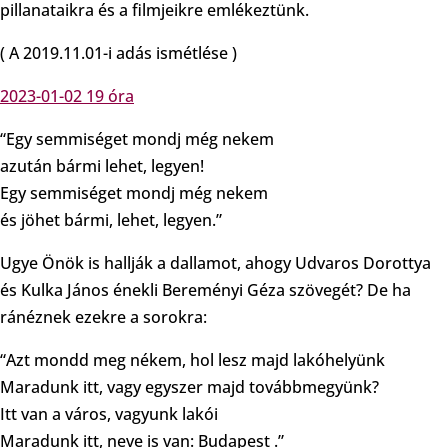
pillanataikra és a filmjeikre emlékeztünk.
( A 2019.11.01-i adás ismétlése )
2023-01-02 19 óra
“Egy semmiséget mondj még nekem
azután bármi lehet, legyen!
Egy semmiséget mondj még nekem
és jöhet bármi, lehet, legyen.”
Ugye Önök is hallják a dallamot, ahogy Udvaros Dorottya
és Kulka János énekli Bereményi Géza szövegét? De ha
ránéznek ezekre a sorokra:
“Azt mondd meg nékem, hol lesz majd lakóhelyünk
Maradunk itt, vagy egyszer majd továbbmegyünk?
Itt van a város, vagyunk lakói
Maradunk itt, neve is van: Budapest .”