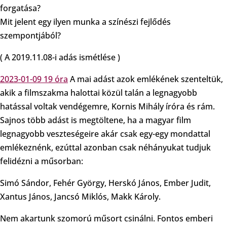
forgatása?
Mit jelent egy ilyen munka a színészi fejlődés
szempontjából?
( A 2019.11.08-i adás ismétlése )
2023-01-09 19 óra
A mai adást azok emlékének szenteltük,
akik a filmszakma halottai közül talán a legnagyobb
hatással voltak vendégemre, Kornis Mihály íróra és rám.
Sajnos több adást is megtöltene, ha a magyar film
legnagyobb veszteségeire akár csak egy-egy mondattal
emlékeznénk, ezúttal azonban csak néhányukat tudjuk
felidézni a műsorban:
Simó Sándor, Fehér György, Herskó János, Ember Judit,
Xantus János, Jancsó Miklós, Makk Károly.
Nem akartunk szomorú műsort csinálni. Fontos emberi