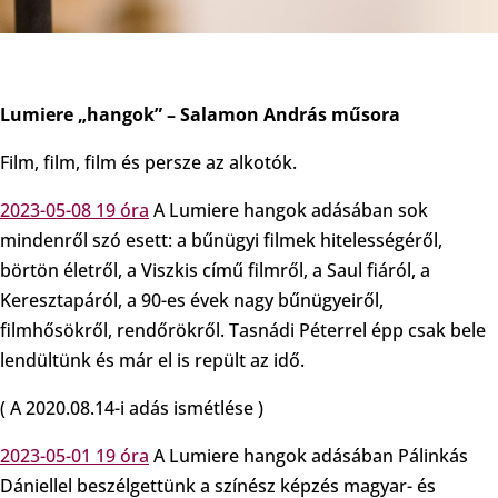
Lumiere „hangok” – Salamon András műsora
Film, film, film és persze az alkotók.
2023-05-08 19 óra
A Lumiere hangok adásában sok
mindenről szó esett: a bűnügyi filmek hitelességéről,
börtön életről, a Viszkis című filmről, a Saul fiáról, a
Keresztapáról, a 90-es évek nagy bűnügyeiről,
filmhősökről, rendőrökről. Tasnádi Péterrel épp csak bele
lendültünk és már el is repült az idő.
( A 2020.08.14-i adás ismétlése )
2023-05-01 19 óra
A Lumiere hangok adásában Pálinkás
Dániellel beszélgettünk a színész képzés magyar- és