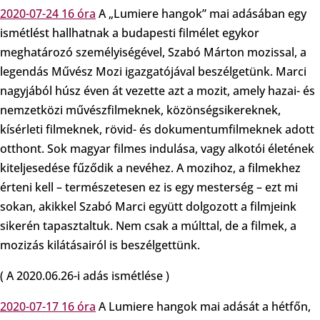
2020-07-24 16 óra
A „Lumiere hangok” mai adásában egy
ismétlést hallhatnak a budapesti filmélet egykor
meghatározó személyiségével, Szabó Márton mozissal, a
legendás Művész Mozi igazgatójával beszélgetünk. Marci
nagyjából húsz éven át vezette azt a mozit, amely hazai- és
nemzetközi művészfilmeknek, közönségsikereknek,
kísérleti filmeknek, rövid- és dokumentumfilmeknek adott
otthont. Sok magyar filmes indulása, vagy alkotói életének
kiteljesedése fűződik a nevéhez. A mozihoz, a filmekhez
érteni kell – természetesen ez is egy mesterség – ezt mi
sokan, akikkel Szabó Marci együtt dolgozott a filmjeink
sikerén tapasztaltuk. Nem csak a múlttal, de a filmek, a
mozizás kilátásairól is beszélgettünk.
( A 2020.06.26-i adás ismétlése )
2020-07-17 16 óra
A Lumiere hangok mai adását a hétfőn,