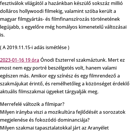
fesztiválok világától a hazánkban készülő sokszáz millió
dolláros hollywoodi filmekig, valamint szóba került a
magyar filmgyártás- és filmfinanszírozás történetének
legújabb, s egyelőre még homályos kimenetelű változásai
is.
( A 2019.11.15-i adás ismétlése )
2023-01-16 19 óra
Ónodi Eszterrel szakmáztunk. Mert ez
most nem egy portré beszélgetés volt, hanem valami
egészen más. Amikor egy színész és egy filmrendező a
szakmájukat érintő, és remélhetőleg a közönséget érdeklő
aktuális filmszakmai ügyeket tárgyalják meg.
Merrefelé változik a filmipar?
Milyen irányba viszi a mozikultúra fejlődését a sorozatok
megjelenése és fokozódó dominanciája?
Milyen szakmai tapasztalatokkal járt az Aranyélet