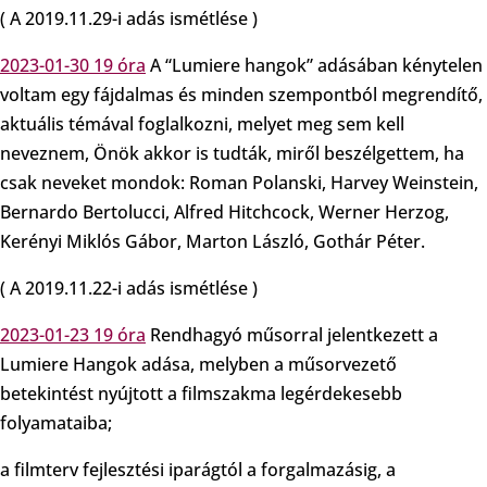
( A 2019.11.29-i adás ismétlése )
2023-01-30 19 óra
A “Lumiere hangok” adásában kénytelen
voltam egy fájdalmas és minden szempontból megrendítő,
aktuális témával foglalkozni, melyet meg sem kell
neveznem, Önök akkor is tudták, miről beszélgettem, ha
csak neveket mondok: Roman Polanski, Harvey Weinstein,
Bernardo Bertolucci, Alfred Hitchcock, Werner Herzog,
Kerényi Miklós Gábor, Marton László, Gothár Péter.
( A 2019.11.22-i adás ismétlése )
2023-01-23 19 óra
Rendhagyó műsorral jelentkezett a
Lumiere Hangok adása, melyben a műsorvezető
betekintést nyújtott a filmszakma legérdekesebb
folyamataiba;
a filmterv fejlesztési iparágtól a forgalmazásig, a