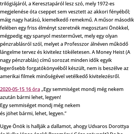
trilógiájáról, a Keresztapáról lesz szó, mely 1972-es
megjelenése óta cseppet sem vesztett az akkori fényéből;
máig nagy hatású, kiemelkedő remekmű. A műsor második
felében egy friss élményt szeretnék megosztani Önökkel,
mégpedig egy spanyol mesterművet, mely egy olyan
pénzrablásról szól, melyet a Professzor álnéven működő
lángelme tervez és kivitelez tökéletesen. A Money Heist (A
nagy pénzrablás) című sorozat minden idők egyik
legerősebb forgatókönyvéből készült, nem is beszélve az
amerikai filmek minőségével vetélkedő kivitelezésről.
2020-05-15 16 óra
„Egy semmiséget mondj még nekem
azután bármi lehet, legyen!
Egy semmiséget mondj még nekem
és jöhet bármi, lehet, legyen.”
Ugye Önök is hallják a dallamot, ahogy Udvaros Dorottya