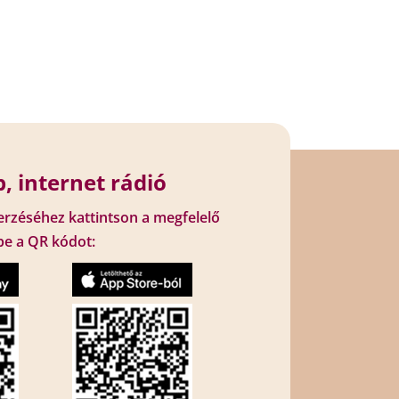
, internet rádió
erzéséhez kattintson a megfelelő
be a QR kódot: