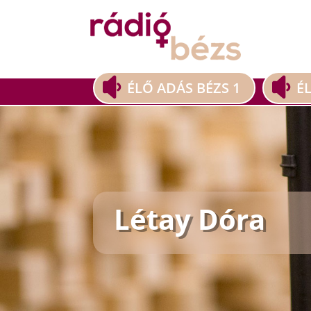
ÉLŐ ADÁS BÉZS 1
É
Létay Dóra