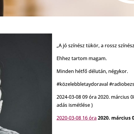
„A jó színész tükör, a rossz színés
Ehhez tartom magam.
Minden hétfő délután, négykor.
#közelebbletaydoraval #radiobez
2024-03-08 09 óra 2020. március 0
adás ismétlése )
2020-03-08 16 óra
2020. március 