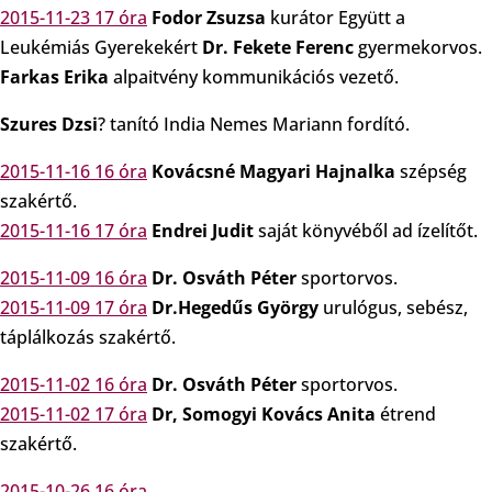
2015-11-23 17 óra
Fodor Zsuzsa
kurátor Együtt a
Leukémiás Gyerekekért
Dr. Fekete Ferenc
gyermekorvos.
Farkas Erika
alpaitvény kommunikációs vezető.
Szures Dzsi
? tanító India Nemes Mariann fordító.
2015-11-16 16 óra
Kovácsné Magyari Hajnalka
szépség
szakértő.
2015-11-16 17 óra
Endrei Judit
saját könyvéből ad ízelítőt.
2015-11-09 16 óra
Dr. Osváth Péter
sportorvos.
2015-11-09 17 óra
Dr.Hegedűs György
urulógus, sebész,
táplálkozás szakértő.
2015-11-02 16 óra
Dr. Osváth Péter
sportorvos.
2015-11-02 17 óra
Dr, Somogyi Kovács Anita
étrend
szakértő.
2015-10-26 16 óra