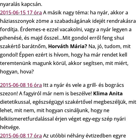
nyaralás kapcsán.
2015-06-15 17 óra
A másik nagy téma: ha nyár, akkor a
háziasszonyok zöme a szabadságának idejét rendrakásra
fordítja. Érdemes-e ezzel vacakolni, vagy a nyár legyen a
pihenésé, és majd ősszel…Mit gondol erről feng shui
szakértő barátnőm,
Horváth Mária?
Na, jó, tudom, mit
gondol! Éppen ezért is hívom, hogy ha már rendet kell
teremtenünk magunk körül, akkor segítsen, mit miért,
hogyan, hova?
2015-06-08 16 óra
Itt a nyár és vele a grill- és bogrács
szezon! A fagyiról már nem is beszélve!
Klima Anita
dietetikussal, egészségügyi szakértővel megbeszéljük, mit
lehet, mit nem, mit hogyan csináljunk, hogy ne
lelkiismeretfurdalással érjen véget egy-egy szép nyári
hétvége.
2015-06-08 17 óra
Az utóbbi néhány évtizedben egyre