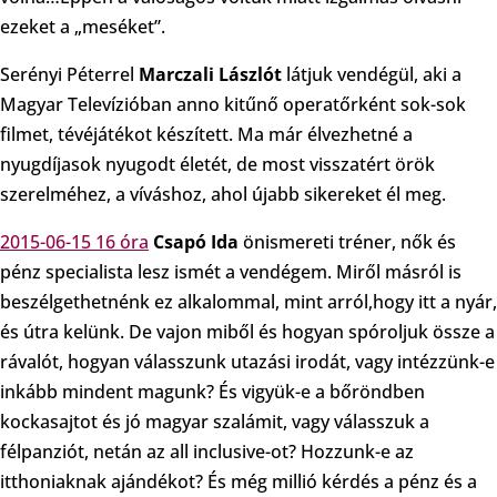
ezeket a „meséket”.
Serényi Péterrel
Marczali Lászlót
látjuk vendégül, aki a
Magyar Televízióban anno kitűnő operatőrként sok-sok
filmet, tévéjátékot készített. Ma már élvezhetné a
nyugdíjasok nyugodt életét, de most visszatért örök
szerelméhez, a víváshoz, ahol újabb sikereket él meg.
2015-06-15 16 óra
Csapó Ida
önismereti tréner, nők és
pénz specialista lesz ismét a vendégem. Miről másról is
beszélgethetnénk ez alkalommal, mint arról,hogy itt a nyár,
és útra kelünk. De vajon miből és hogyan spóroljuk össze a
rávalót, hogyan válasszunk utazási irodát, vagy intézzünk-e
inkább mindent magunk? És vigyük-e a bőröndben
kockasajtot és jó magyar szalámit, vagy válasszuk a
félpanziót, netán az all inclusive-ot? Hozzunk-e az
itthoniaknak ajándékot? És még millió kérdés a pénz és a