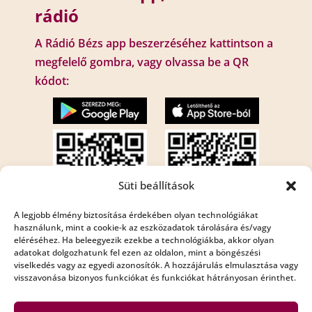
rádió
A Rádió Bézs app beszerzéséhez kattintson a
megfelelő gombra, vagy olvassa be a QR
kódot:
Süti beállítások
A legjobb élmény biztosítása érdekében olyan technológiákat
használunk, mint a cookie-k az eszközadatok tárolására és/vagy
eléréséhez. Ha beleegyezik ezekbe a technológiákba, akkor olyan
Internet rádió:
adatokat dolgozhatunk fel ezen az oldalon, mint a böngészési
Rádió Bézs : http://195.210.29.82:8001/bezs
viselkedés vagy az egyedi azonosítók. A hozzájárulás elmulasztása vagy
visszavonása bizonyos funkciókat és funkciókat hátrányosan érinthet.
Rádió Bézs 2: http://195.210.29.82:8002/bezs2