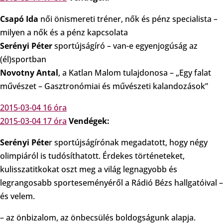
Csapó Ida
női önismereti tréner, nők és pénz specialista –
milyen a nők és a pénz kapcsolata
Serényi Péter
sportújságíró – van-e egyenjogúság az
(él)sportban
Novotny Antal
, a Katlan Malom tulajdonosa – „Egy falat
művészet – Gasztronómiai és művészeti kalandozások”
2015-03-04 16 óra
2015-03-04 17 óra
Vendégek:
Serényi Péte
r sportújságírónak megadatott, hogy négy
olimpiáról is tudósíthatott. Érdekes történeteket,
kulisszatitkokat oszt meg a világ legnagyobb és
legrangosabb sporteseményéről a Rádió Bézs hallgatóival –
és velem.
– az önbizalom, az önbecsülés boldogságunk alapja.