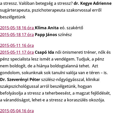
a stressz. Valóban betegség a stressz?
dr. Kegye Adrienne
sugárterapeuta, pszichoterapeuta szakorvossal erről
beszélgetünk
2015-05-18 16 óra
Klíma Anita
eó. szakértő
2015-05-18 17 óra
Papp János
színész
2015-05-11 16 óra
2015-05-11 17 óra
Csapó Ida
női önismereti tréner, nők és
pénz specialista lesz ismét a vendégem. Tudjuk, a pénz
nem boldogít, de a hiánya boldogtalanná tehet. Azt
gondolom, sokunknak sok tanulni valója van e téren – is.
Dr. Szeverényi Péter
szülész-nőgyógyásszal, klinikai
szakpszichológussal arról beszélgetünk, hogyan
befolyásolja a stressz a teherbeesést, a magzat fejlődését,
a várandóságot, lehet-e a stressz a koraszülés okozója.
2015-05-04 16 óra