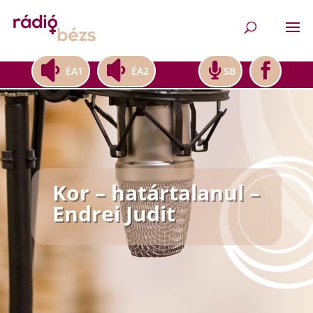
ÉA1
ÉA2
SB
Kor – határtalanul –
Endrei Judit