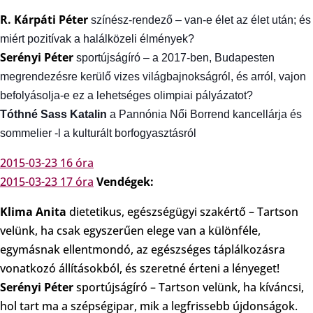
R. Kárpáti Péter
színész-rendező – van-e élet az élet után; és
miért pozitívak a halálközeli élmények?
Serényi Péter
sportújságíró – a 2017-ben, Budapesten
megrendezésre kerülő vizes világbajnokságról, és arról, vajon
befolyásolja-e ez a lehetséges olimpiai pályázatot?
Tóthné Sass Katalin
a Pannónia Női Borrend kancellárja és
somme
lier -l a kulturált borfogyasztásról
2015-03-23 16 óra
2015-03-23 17 óra
Vendégek:
Klima Anita
dietetikus, egészségügyi szakértő – Tartson
velünk, ha csak egyszerűen elege van a különféle,
egymásnak ellentmondó, az egészséges táplálkozásra
vonatkozó állításokból, és szeretné érteni a lényeget!
Serényi Péter
sportújságíró – Tartson velünk, ha kíváncsi,
hol tart ma a szépségipar, mik a legfrissebb újdonságok.