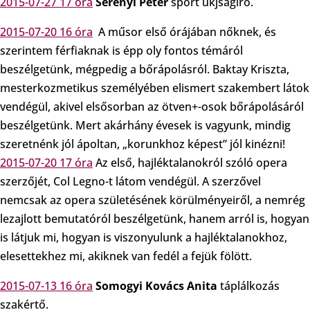
2015-07-27 17 óra
Serényi Péter
sport úkjságíró.
2015-07-20 16 óra
A műsor első órájában nőknek, és
szerintem férfiaknak is épp oly fontos témáról
beszélgetünk, mégpedig a bőrápolásról. Baktay Kriszta,
mesterkozmetikus személyében elismert szakembert látok
vendégül, akivel elsősorban az ötven+-osok bőrápolásáról
beszélgetünk. Mert akárhány évesek is vagyunk, mindig
szeretnénk jól ápoltan, „korunkhoz képest” jól kinézni!
2015-07-20 17 óra
Az első, hajléktalanokról szóló opera
szerzőjét, Col Legno-t látom vendégül. A szerzővel
nemcsak az opera születésének körülményeiről, a nemrég
lezajlott bemutatóról beszélgetünk, hanem arról is, hogyan
is látjuk mi, hogyan is viszonyulunk a hajléktalanokhoz,
elesettekhez mi, akiknek van fedél a fejük fölött.
2015-07-13 16 óra
Somogyi Kovács Anita
táplálkozás
szakértő.