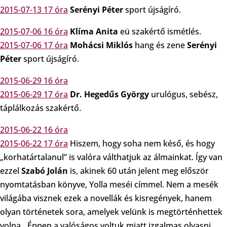
2015-07-13 17 óra
Serényi Péter
sport újságíró.
2015-07-06 16 óra
Klíma Anita
eü szakértő ismétlés.
2015-07-06 17 óra
Mohácsi Miklós
hang és zene
Serényi
Péter
sport újságíró.
2015-06-29 16 óra
2015-06-29 17 óra
Dr. Hegedűs György
urulógus, sebész,
táplálkozás szakértő.
2015-06-22 16 óra
2015-06-22 17 óra
Hiszem, hogy soha nem késő, és hogy
„korhatártalanul” is valóra válthatjuk az álmainkat. Így van
ezzel
Szabó Jolán
is, akinek 60 után jelent meg először
nyomtatásban könyve, Yolla meséi címmel. Nem a mesék
világába visznek ezek a novellák és kisregények, hanem
olyan történetek sora, amelyek velünk is megtörténhettek
volna…Éppen a valóságos voltuk miatt izgalmas olvasni