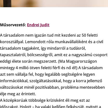
Műsorvezető:
Endrei Judit
A társadalom nem igazán tud mit kezdeni az 50 feletti
korosztállyal. Lemondott róla munkavállalóként és a civil
társadalom tagjaként, így mindarról a tudásról,
tapasztalatról, bölcsességről, amit ez a nagyszámú csoport
eddigi élete során megszerzett. (Ma Magyarországon
mintegy 4 millió ötven feletti férfi és nő él!) A társadalom
azt sem vállalja fel, hogy legalább segítségére legyen
információkkal, szolgáltatásokkal, hogy a korra jellemző
változásokat minél pozitívabban, probléma mentesebben
élje meg az érintett.
A középkorúak többsége krízisként éli meg ezt az
időszakot. Holott – ha valaki kellően felkészült, nyitott a