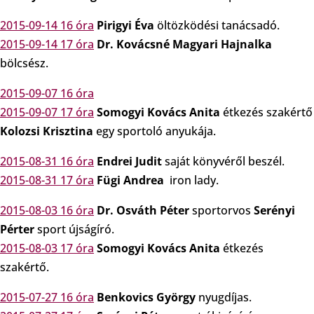
2015-09-14 16 óra
Pirigyi Éva
öltözködési tanácsadó.
2015-09-14 17 óra
Dr. Kovácsné Magyari Hajnalka
bölcsész.
2015-09-07 16 óra
2015-09-07 17 óra
Somogyi Kovács Anita
étkezés szakértő
Kolozsi Krisztina
egy sportoló anyukája.
2015-08-31 16 óra
Endrei Judit
saját könyvéről beszél.
2015-08-31 17 óra
Fügi Andrea
iron lady.
2015-08-03 16 óra
Dr. Osváth Péter
sportorvos
Serényi
Pérter
sport újságíró.
2015-08-03 17 óra
Somogyi Kovács Anita
étkezés
szakértő.
2015-07-27 16 óra
Benkovics György
nyugdíjas.