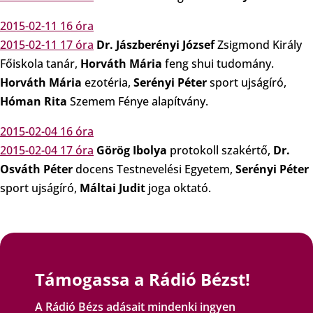
2015-02-11 16 óra
2015-02-11 17 óra
Dr. Jászberényi József
Zsigmond Király
Főiskola tanár,
Horváth Mária
feng shui tudomány.
Horváth Mária
ezotéria,
Serényi Péter
sport ujságíró,
Hóman Rita
Szemem Fénye alapítvány.
2015-02-04 16 óra
2015-02-04 17 óra
Görög Ibolya
protokoll szakértő,
Dr.
Osváth Péter
docens Testnevelési Egyetem,
Serényi Péter
sport ujságíró,
Máltai Judit
joga oktató.
Támogassa a Rádió Bézst!
A Rádió Bézs adásait mindenki ingyen