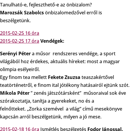
Tanulható-e, fejleszthető-e az önbizalom?
Marozsák Szabolcs
önbizalomedzővel erről is
beszélgetünk.
2015-02-25 16 óra
2015-02-25 17 óra
Vendégek:
Serényi Péter
a műsor rendszeres vendége, a sport
világából hoz érdekes, aktuális híreket: most a magyar
olimpia esélyeiről.
Egy finom tea mellett
Fekete Zsuzsa
teaszakértővel
teatörténetről, e finom ital jótékony hatásairól ejtünk szót.
Mikola Péter
” zenés játszótársként” műsoraival sok éve
szórakoztatja, tanítja a gyerekeket, no és a
felnőtteket. „Zorka szemével a világ” című mesekönyve
kapcsán arról beszélgetünk, milyen a jó mese.
2015-02-18 16 óra
Ismétlés beszélgetés
Fodor Jánossal.