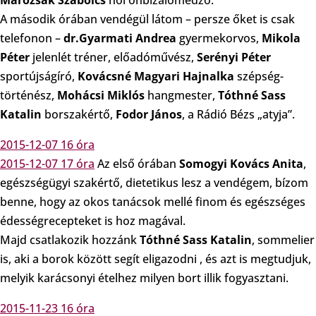
Marozsák Szabolcs
női önbizalomedző.
A második órában vendégül látom – persze őket is csak
telefonon –
dr.Gyarmati Andrea
gyermekorvos,
Mikola
Péter
jelenlét tréner, előadóművész,
Serényi Péter
sportújságíró,
Kovácsné Magyari Hajnalka
szépség-
történész,
Mohácsi Miklós
hangmester,
Tóthné Sass
Katalin
borszakértő,
Fodor János
, a Rádió Bézs „atyja”.
2015-12-07 16 óra
2015-12-07 17 óra
Az első órában
Somogyi Kovács Anita
,
egészségügyi szakértő, dietetikus lesz a vendégem, bízom
benne, hogy az okos tanácsok mellé finom és egészséges
édességrecepteket is hoz magával.
Majd csatlakozik hozzánk
Tóthné Sass Katalin
, sommelier
is, aki a borok között segít eligazodni , és azt is megtudjuk,
melyik karácsonyi ételhez milyen bort illik fogyasztani.
2015-11-23 16 óra