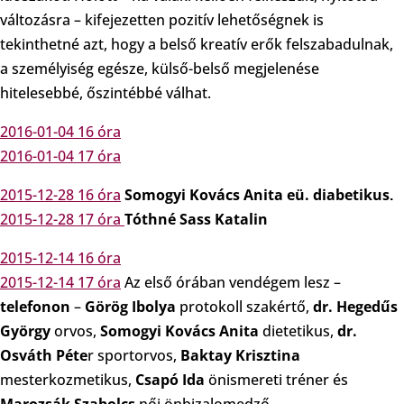
változásra – kifejezetten pozitív lehetőségnek is
tekinthetné azt, hogy a belső kreatív erők felszabadulnak,
a személyiség egésze, külső-belső megjelenése
hitelesebbé, őszintébbé válhat.
2016-01-04 16 óra
2016-01-04 17 óra
2015-12-28 16 óra
Somogyi Kovács Anita
eü. diabetikus
.
2015-12-28 17 óra
Tóthné Sass Katalin
2015-12-14 16 óra
2015-12-14 17 óra
Az első órában vendégem lesz –
telefonon
–
Görög Ibolya
protokoll szakértő,
dr. Hegedűs
György
orvos,
Somogyi Kovács Anita
dietetikus,
dr.
Osváth Péte
r sportorvos,
Baktay Krisztina
mesterkozmetikus,
Csapó Ida
önismereti tréner és