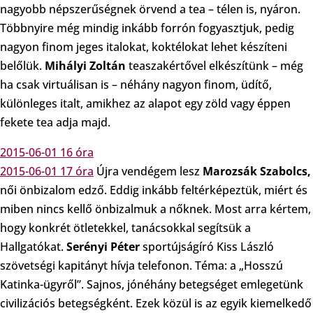
nagyobb népszerűségnek örvend a tea – télen is, nyáron.
Többnyire még mindig inkább forrón fogyasztjuk, pedig
nagyon finom jeges italokat, koktélokat lehet készíteni
belőlük.
Mihályi Zoltán
teaszakértővel elkészítünk – még
ha csak virtuálisan is – néhány nagyon finom, üdítő,
különleges italt, amikhez az alapot egy zöld vagy éppen
fekete tea adja majd.
2015-06-01 16 óra
2015-06-01 17 óra
Újra vendégem lesz
Marozsák Szabolcs,
női önbizalom edző. Eddig inkább feltérképeztük, miért és
miben nincs kellő önbizalmuk a nőknek. Most arra kértem,
hogy konkrét ötletekkel, tanácsokkal segítsük a
Hallgatókat.
Serényi Péter
sportújságíró Kiss László
szövetségi kapitányt hívja telefonon. Téma: a „Hosszú
Katinka-ügyről”. Sajnos, jónéhány betegséget emlegetünk
civilizációs betegségként. Ezek közül is az egyik kiemelkedő