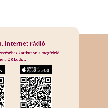
, internet rádió
erzéséhez kattintson a megfelelő
be a QR kódot: