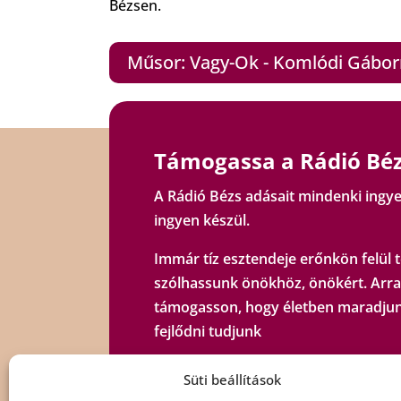
Bézsen.
Műsor: Vagy-Ok - Komlódi Gáborra
Támogassa a Rádió Béz
A Rádió Bézs adásait mindenki ingye
ingyen készül.
Immár tíz esztendeje erőnkön felül t
szólhassunk önökhöz, önökért. Arra
támogasson, hogy életben maradjun
fejlődni tudjunk
Süti beállítások