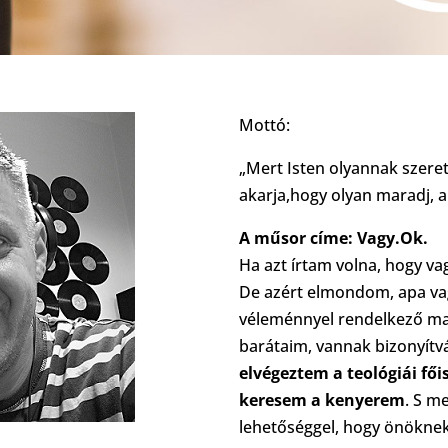
Mottó:
„Mert Isten olyannak szere
akarja,hogy olyan maradj, a
A műsor címe: Vagy.Ok.
Ha azt írtam volna, hogy va
De azért elmondom, apa vag
véleménnyel rendelkező ma
barátaim, vannak bizonyít
elvégeztem a teológiái fői
keresem a kenyerem
. S m
lehetőséggel, hogy önöknek