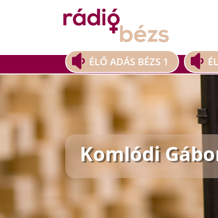
ÉLŐ ADÁS BÉZS 1
É
Komlódi Gábo