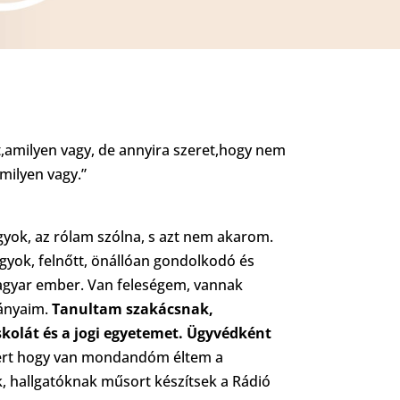
t,amilyen vagy, de annyira szeret,hogy nem
milyen vagy.”
gyok, az rólam szólna, s azt nem akarom.
yok, felnőtt, önállóan gondolkodó és
gyar ember. Van feleségem, vannak
ványaim.
Tanultam szakácsnak,
skolát és a jogi egyetemet. Ügyvédként
ert hogy van mondandóm éltem a
, hallgatóknak műsort készítsek a Rádió