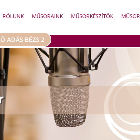
RÓLUNK
MŰSORAINK
MŰSORKÉSZÍTŐK
MŰSOR
LŐ ADÁS BÉZS 2
r