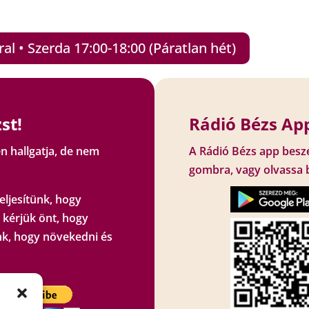
l • Szerda 17:00-18:00 (Páratlan hét)
st!
Rádió Bézs App
n hallgatja, de nem
A Rádió Bézs app besz
gombra, vagy olvassa 
eljesítünk, hogy
 kérjük önt, hogy
k, hogy növekedni és