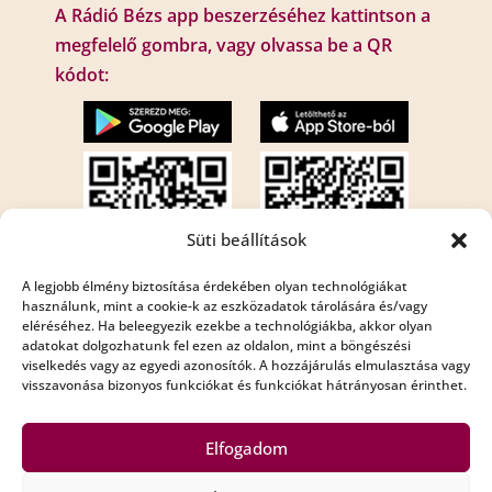
A Rádió Bézs app beszerzéséhez kattintson a
megfelelő gombra, vagy olvassa be a QR
kódot:
Süti beállítások
A legjobb élmény biztosítása érdekében olyan technológiákat
használunk, mint a cookie-k az eszközadatok tárolására és/vagy
eléréséhez. Ha beleegyezik ezekbe a technológiákba, akkor olyan
Internet rádió:
adatokat dolgozhatunk fel ezen az oldalon, mint a böngészési
Rádió Bézs : http://195.210.29.82:8001/bezs
viselkedés vagy az egyedi azonosítók. A hozzájárulás elmulasztása vagy
visszavonása bizonyos funkciókat és funkciókat hátrányosan érinthet.
Rádió Bézs 2: http://195.210.29.82:8002/bezs2
Elfogadom