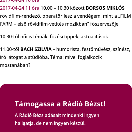
2017-04-24 10 óra
2017-04-24 11 óra
10.00 – 10.30 között
BORSOS MIKLÓS
rövidfilm-rendező​, operatőr lesz a vendégem, mint a „FILM
FARM – első rövidfilm-vetítés mozikban” főszervezője
10.30-tól nőcis témák, főzési tippek, aktualitások
11.00-től
BACH SZILVIA
– humorista, festőművész, színész,
író látogat a stúdióba. Téma: mivel foglalkozik
mostanában?
Támogassa a Rádió Bézst!
A Rádió Bézs adásait mindenki ingyen
hallgatja, de nem ingyen készül.