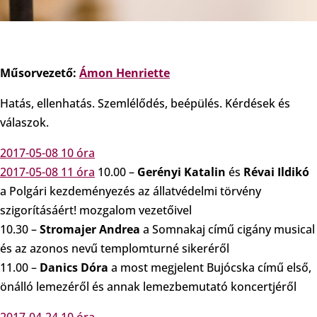
Műsorvezető:
Ámon Henriette
Hatás, ellenhatás. Szemlélődés, beépülés. Kérdések és
válaszok.
2017-05-08 10 óra
2017-05-08 11 óra
10.00 –
Gerényi Katalin
és
Révai Ildikó
a Polgári kezdeményezés az állatvédelmi törvény
szigorításáért! mozgalom vezetőivel
10.30 –
Stromajer Andrea
a Somnakaj című cigány musical
és az azonos nevű templomturné sikeréről
11.00 –
Danics Dóra
a most megjelent Bujócska című első,
önálló lemezéről és annak lemezbemutató koncertjéről