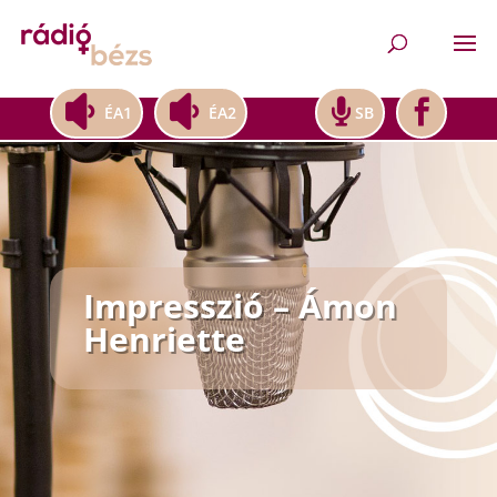
ÉA1
ÉA2
SB
Impresszió – Ámon
Henriette