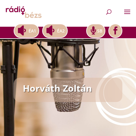
ÉA1
ÉA2
SB
Horváth Zoltán