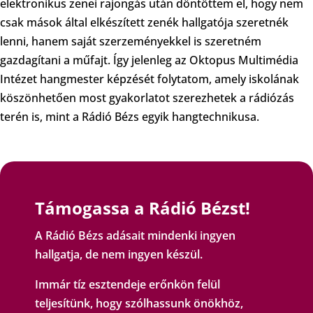
elektronikus zenei rajongás után döntöttem el, hogy nem
csak mások által elkészített zenék hallgatója szeretnék
lenni, hanem saját szerzeményekkel is szeretném
gazdagítani a műfajt. Így jelenleg az Oktopus Multimédia
Intézet hangmester képzését folytatom, amely iskolának
köszönhetően most gyakorlatot szerezhetek a rádiózás
terén is, mint a Rádió Bézs egyik hangtechnikusa.
Támogassa a Rádió Bézst!
A Rádió Bézs adásait mindenki ingyen
hallgatja, de nem ingyen készül.
Immár tíz esztendeje erőnkön felül
teljesítünk, hogy szólhassunk önökhöz,