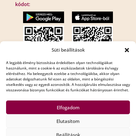
kódot:
Süti beállítások
A legjobb élmény biztosítása érdekében olyan technológiákat
használunk, mint a cookie-k az eszközadatok tárolására és/vagy
eléréséhez. Ha beleegyezik ezekbe a technológiákba, akkor olyan
Internet rádió:
adatokat dolgozhatunk fel ezen az oldalon, mint a böngészési
Rádió Bézs : http://195.210.29.82:8001/bezs
viselkedés vagy az egyedi azonosítók. A hozzájárulás elmulasztása vagy
visszavonása bizonyos funkciókat és funkciókat hátrányosan érinthet.
Rádió Bézs 2: http://195.210.29.82:8002/bezs2
Elfogadom
Elutasítom
Copyright Rádió Bézs © All Rights Reserved
Beállítások