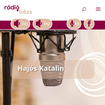
ÉA1
ÉA2
SB
Hajós Katalin