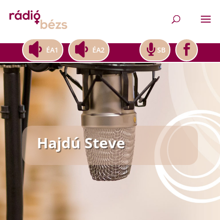
ÉA1
ÉA2
SB
Hajdú Steve