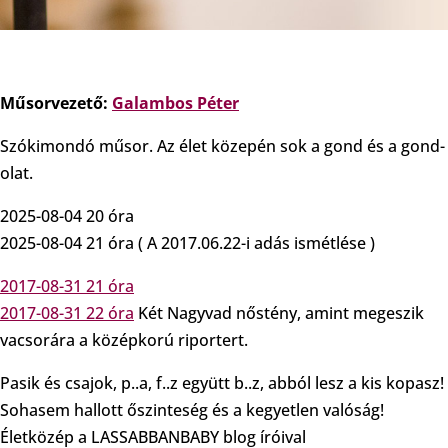
Műsorvezető:
Galambos Péter
Szókimondó műsor. Az élet közepén sok a gond és a gond-
olat.
2025-08-04 20 óra
2025-08-04 21 óra ( A 2017.06.22-i adás ismétlése )
2017-08-31 21 óra
2017-08-31 22 óra
Két Nagyvad nőstény, amint megeszik
vacsorára a középkorú riportert.
Pasik és csajok, p..a, f..z együtt b..z, abból lesz a kis kopasz!
Sohasem hallott őszinteség és a kegyetlen valóság!
Életközép a LASSABBANBABY blog íróival