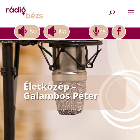
ÉA1
ÉA2
SB
Életközép –
Galambos Péter