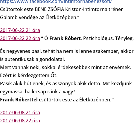
https://www.facebook.com/intimtornabenezsofi/
Csütörtök este BENE ZSÓFIA Kriston-intimtorna tréner
Galamb vendége az Életközépben.”
2017-06-22 21 óra
2017-06-22 22 óra
“ Ő
Frank Róbert
. Pszichológus. Tényleg.
És negyvenes pasi, tehát ha nem is lenne szakember, akkor
is autentikusak a gondolatai.
Mert vannak neki, sokkal érdekesebbek mint az enyémek.
Ezért is kérdezgettem Őt.
Pasik akik hűtlenek, és asszonyok akik detto. Mit kezdjünk
egymással ha lecsap ránk a vágy?
Frank Róberttel
csütörtök este az Életközépben. “
2017-06-08 21 óra
2017-06-08 22 óra