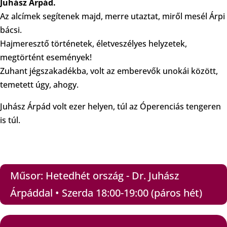
Juhász Árpád.
Az alcímek segítenek majd, merre utaztat, miről mesél Árpi
bácsi.
Hajmeresztő történetek, életveszélyes helyzetek,
megtörtént események!
Zuhant jégszakadékba, volt az emberevők unokái között,
temetett úgy, ahogy.
Juhász Árpád volt ezer helyen, túl az Óperenciás tengeren
is túl.
Műsor: Hetedhét ország - Dr. Juhász
Árpáddal • Szerda 18:00-19:00 (páros hét)