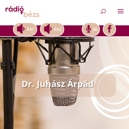
ÉA1
ÉA2
SB
Dr. Juhász Árpád