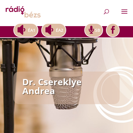
ÉA1
ÉA2
SB
Dr. Csereklye
Andrea