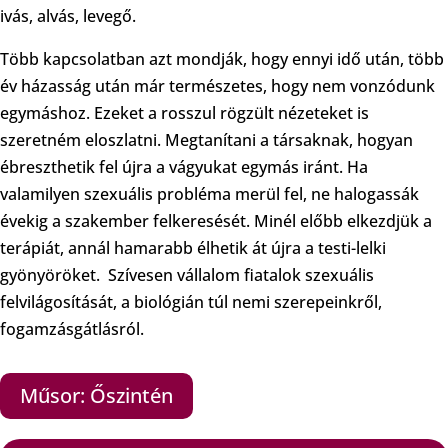
ivás, alvás, levegő.
Több kapcsolatban azt mondják, hogy ennyi idő után, több
év házasság után már természetes, hogy nem vonzódunk
egymáshoz. Ezeket a rosszul rögzült nézeteket is
szeretném eloszlatni. Megtanítani a társaknak, hogyan
ébreszthetik fel újra a vágyukat egymás iránt. Ha
valamilyen szexuális probléma merül fel, ne halogassák
évekig a szakember felkeresését. Minél előbb elkezdjük a
terápiát, annál hamarabb élhetik át újra a testi-lelki
gyönyöröket. Szívesen vállalom fiatalok szexuális
felvilágosítását, a biológián túl nemi szerepeinkről,
fogamzásgátlásról.
Műsor: Őszintén