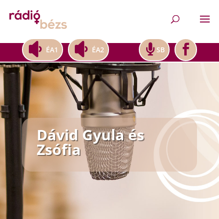
ÉA1
ÉA2
SB
Dávid Gyula és
Zsófia