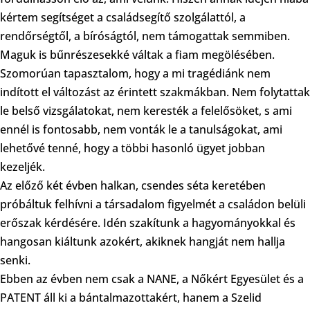
kértem segítséget a családsegítő szolgálattól, a
rendőrségtől, a bíróságtól, nem támogattak semmiben.
Maguk is bűnrészesekké váltak a fiam megölésében.
Szomorúan tapasztalom, hogy a mi tragédiánk nem
indított el változást az érintett szakmákban. Nem folytattak
le belső vizsgálatokat, nem keresték a felelősöket, s ami
ennél is fontosabb, nem vonták le a tanulságokat, ami
lehetővé tenné, hogy a többi hasonló ügyet jobban
kezeljék.
Az előző két évben halkan, csendes séta keretében
próbáltuk felhívni a társadalom figyelmét a családon belüli
erőszak kérdésére. Idén szakítunk a hagyományokkal és
hangosan kiáltunk azokért, akiknek hangját nem hallja
senki.
Ebben az évben nem csak a NANE, a Nőkért Egyesület és a
PATENT áll ki a bántalmazottakért, hanem a Szelid