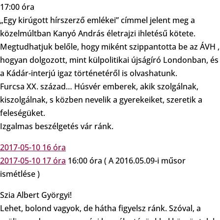
17:00 óra
„Egy kirúgott hírszerző emlékei” címmel jelent meg a
közelmúltban Kanyó András életrajzi ihletésű kötete.
Megtudhatjuk belőle, hogy miként szippantotta be az ÁVH ,
hogyan dolgozott, mint külpolitikai újságíró Londonban, és
a Kádár-interjú igaz történetéről is olvashatunk.
Furcsa XX. század… Húsvér emberek, akik szolgálnak,
kiszolgálnak, s közben nevelik a gyerekeiket, szeretik a
feleségüket.
Izgalmas beszélgetés vár ránk.
2017-05-10 16 óra
2017-05-10 17 óra
16:00 óra ( A 2016.05.09-i műsor
ismétlése )
Szia Albert Györgyi!
Lehet, bolond vagyok, de hátha figyelsz ránk. Szóval, a