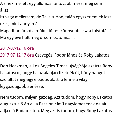
A sínek mellett egy állomás, te tovább mész, meg sem
állsz…
Itt vagy mellettem, de Te is tudod, talán egyszer emlék lesz
ez is, mint annyi más.
Magadban őrizd a múló időt és könnyebb lesz a folytatás.”
Ma egy éve halt meg drsomlóatomi…….
2017-07-12 16 óra
2017-07-12 17 óra
Csevegés. Fodor János és Roby Lakatos
Don Heckman, a Los Angeles Times újságírója azt írta Roby
Lakatosról, hogy ha az alapján fizetnék őt, hány hangot
szólaltat meg egy előadás alatt, ő lenne a világ
leggazdagabb zenésze.
Nem tudom, milyen gazdag. Azt tudom, hogy Roby Lakatos
augusztus 6-án a La Passion című nagylemezének dalait
adja elő Budapesten. Meg azt is tudom, hogy Roby Lakatos