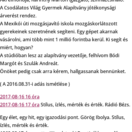
A Csodálatos Világ Gyermek Alapítvány jótékonysági
árverést rendez.
A Mexikói úti mozgásjavító iskola mozgáskorlátozott
gyerekeinek szeretnének segíteni. Egy gépet akarnak
vásárolni, ami több mint 1 millió forintba kerül. Ki segít és
miért, hogyan?
A stúdióban lesz az alapítvány vezetője, felhívom Bódi
Margót és Szulák Andreát.
Önöket pedig csak arra kérem, hallgassanak bennünket.
( A 2016.08.31-i adás ismétlése )
2017-08-16 16 óra
2017-08-16 17 óra
Stílus, ízlés, mérték és érték. Rádió Bézs.
Egy élet, egy hit, egy igazodási pont. Görög Ibolya. Stílus,
ízlés, mérték és érték.