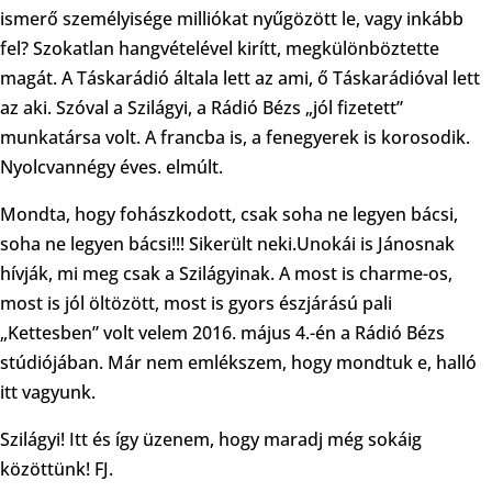
ismerő személyisége milliókat nyűgözött le, vagy inkább
fel? Szokatlan hangvételével kirítt, megkülönböztette
magát. A Táskarádió általa lett az ami, ő Táskarádióval lett
az aki. Szóval a Szilágyi, a Rádió Bézs „jól fizetett”
munkatársa volt. A francba is, a fenegyerek is korosodik.
Nyolcvannégy éves. elmúlt.
Mondta, hogy fohászkodott, csak soha ne legyen bácsi,
soha ne legyen bácsi!!! Sikerült neki.Unokái is Jánosnak
hívják, mi meg csak a Szilágyinak. A most is charme-os,
most is jól öltözött, most is gyors észjárású pali
„Kettesben” volt velem 2016. május 4.-én a Rádió Bézs
stúdiójában. Már nem emlékszem, hogy mondtuk e, halló
itt vagyunk.
Szilágyi! Itt és így üzenem, hogy maradj még sokáig
közöttünk! FJ.