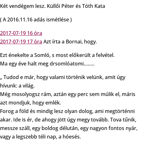
Két vendégem lesz. Küllői Péter és Tóth Kata
( A 2016.11.16 adás ismétlése )
2017-07-19 16 óra
2017-07-19 17 óra
Azt írta a Bornai, hogy.
Ezt énekelte a Somló, s most előkerült a felvétel.
Ma egy éve halt meg drsomlóatomi……..
„ Tudod e már, hogy valami történik velünk, amit úgy
hívunk: a világ.
Még mosolyogsz rám, aztán egy perc sem múlik el, máris
azt mondjuk, hogy emlék.
Forog a föld és mindig lesz olyan dolog, ami megtörténni
akar. Ide is ér, de ahogy jött úgy megy tovább. Tova tűnik,
messze száll, egy boldog délután, egy nagyon fontos nyár,
vagy a legszebb téli nap, a hóesés.