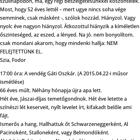
szülinapodon, ma, egy régi beszélgetésünkkel köszöntelek.
Most, hogy 52 éves lettél – mert ugye nincs soha vége
semminek, csak másként -, szólok hozzád. Hiányzol. Vagy
nyolc éve nagyon hiányzol. Átkozottul hiányzik a kíméletlen
őszinteséged, az eszed, a lényed. Na jó. nem bonyolítom.
csak mondani akarom, hogy mindenki hallja: NEM
FELEJTETTÜNK EL.
Szia, Fodor
17:00 óra: A vendég Gáti Oszkár. (A 2015.04.22-i műsor
ismétlése)
66 éves múlt. Néhány hónapja újra apa lett.
Hét éve, Jászai-díjas temetőgondnok. Hét éve letette a
színészi lét keserveit, nyílt levelet írt, kifakadt belőle ami
fájt.
Ismerős a hang. Hallhattuk őt Schwarzeneggerként, Al
Pacinoként, Stalloneként, vagy Belmondóként.