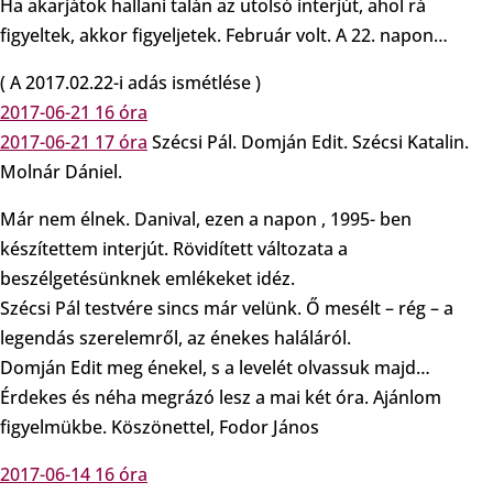
Ha akarjátok hallani talán az utolsó interjút, ahol rá
figyeltek, akkor figyeljetek. Február volt. A 22. napon…
( A 2017.02.22-i adás ismétlése )
2017-06-21 16 óra
2017-06-21 17 óra
Szécsi Pál. Domján Edit. Szécsi Katalin.
Molnár Dániel.
Már nem élnek. Danival, ezen a napon , 1995- ben
készítettem interjút. Rövidített változata a
beszélgetésünknek emlékeket idéz.
Szécsi Pál testvére sincs már velünk. Ő mesélt – rég – a
legendás szerelemről, az énekes haláláról.
Domján Edit meg énekel, s a levelét olvassuk majd…
Érdekes és néha megrázó lesz a mai két óra. Ajánlom
figyelmükbe. Köszönettel, Fodor János
2017-06-14 16 óra