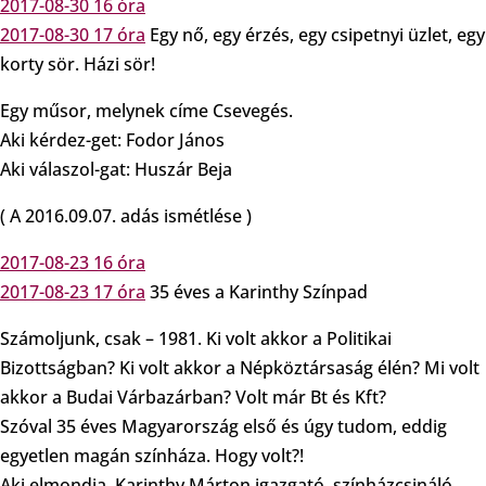
2017-08-30 16 óra
2017-08-30 17 óra
Egy nő, egy érzés, egy csipetnyi üzlet, egy
korty sör. Házi sör!
Egy műsor, melynek címe Csevegés.
Aki kérdez-get: Fodor János
Aki válaszol-gat: Huszár Beja
( A 2016.09.07. adás ismétlése )
2017-08-23 16 óra
2017-08-23 17 óra
35 éves a Karinthy Színpad
Számoljunk, csak – 1981. Ki volt akkor a Politikai
Bizottságban? Ki volt akkor a Népköztársaság élén? Mi volt
akkor a Budai Várbazárban? Volt már Bt és Kft?
Szóval 35 éves Magyarország első és úgy tudom, eddig
egyetlen magán színháza. Hogy volt?!
Aki elmondja, Karinthy Márton igazgató, színházcsináló.