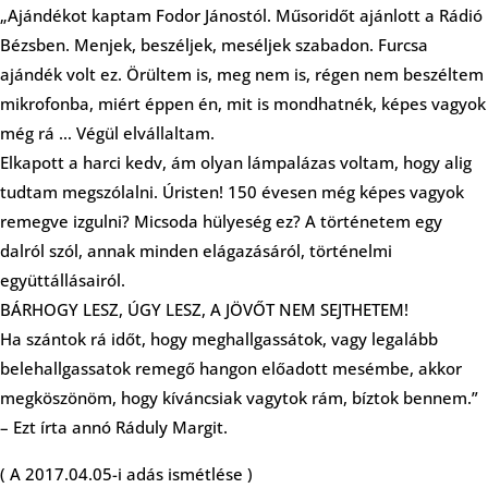
„Ajándékot kaptam Fodor Jánostól. Műsoridőt ajánlott a Rádió
Bézsben. Menjek, beszéljek, meséljek szabadon. Furcsa
ajándék volt ez. Örültem is, meg nem is, régen nem beszéltem
mikrofonba, miért éppen én, mit is mondhatnék, képes vagyok
még rá … Végül elvállaltam.
Elkapott a harci kedv, ám olyan lámpalázas voltam, hogy alig
tudtam megszólalni. Úristen! 150 évesen még képes vagyok
remegve izgulni? Micsoda hülyeség ez? A történetem egy
dalról szól, annak minden elágazásáról, történelmi
együttállásairól.
BÁRHOGY LESZ, ÚGY LESZ, A JÖVŐT NEM SEJTHETEM!
Ha szántok rá időt, hogy meghallgassátok, vagy legalább
belehallgassatok remegő hangon előadott mesémbe, akkor
megköszönöm, hogy kíváncsiak vagytok rám, bíztok bennem.”
– Ezt írta annó Ráduly Margit.
( A 2017.04.05-i adás ismétlése )