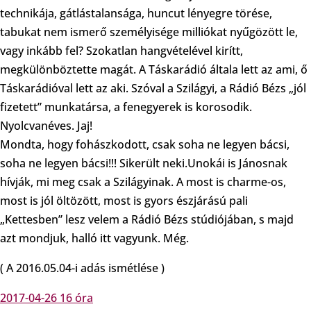
technikája, gátlástalansága, huncut lényegre törése,
tabukat nem ismerő személyisége milliókat nyűgözött le,
vagy inkább fel? Szokatlan hangvételével kirítt,
megkülönböztette magát. A Táskarádió általa lett az ami, ő
Táskarádióval lett az aki. Szóval a Szilágyi, a Rádió Bézs „jól
fizetett” munkatársa, a fenegyerek is korosodik.
Nyolcvanéves. Jaj!
Mondta, hogy fohászkodott, csak soha ne legyen bácsi,
soha ne legyen bácsi!!! Sikerült neki.Unokái is Jánosnak
hívják, mi meg csak a Szilágyinak. A most is charme-os,
most is jól öltözött, most is gyors észjárású pali
„Kettesben” lesz velem a Rádió Bézs stúdiójában, s majd
azt mondjuk, halló itt vagyunk. Még.
( A 2016.05.04-i adás ismétlése )
2017-04-26 16 óra