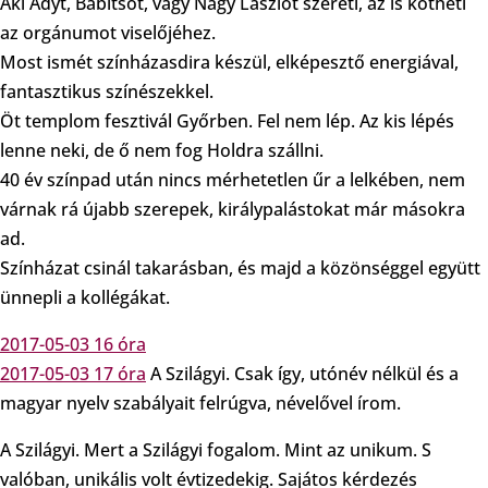
Aki Adyt, Babitsot, vagy Nagy Lászlót szereti, az is kötheti
az orgánumot viselőjéhez.
Most ismét színházasdira készül, elképesztő energiával,
fantasztikus színészekkel.
Öt templom fesztivál Győrben. Fel nem lép. Az kis lépés
lenne neki, de ő nem fog Holdra szállni.
40 év színpad után nincs mérhetetlen űr a lelkében, nem
várnak rá újabb szerepek, királypalástokat már másokra
ad.
Színházat csinál takarásban, és majd a közönséggel együtt
ünnepli a kollégákat.
2017-05-03 16 óra
2017-05-03 17 óra
A Szilágyi. Csak így, utónév nélkül és a
magyar nyelv szabályait felrúgva, névelővel írom.
A Szilágyi. Mert a Szilágyi fogalom. Mint az unikum. S
valóban, unikális volt évtizedekig. Sajátos kérdezés