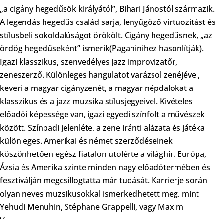
„a cigány hegedűsök királyától”, Bihari Jánostól származik.
A legendás hegedűs család sarja, lenyűgöző virtuozitást és
stílusbeli sokoldalúságot örökölt. Cigány hegedűsnek, „az
ördög hegedűseként” ismerik(Paganinihez hasonlítják).
Igazi klasszikus, szenvedélyes jazz improvizatőr,
zeneszerző. Különleges hangulatot varázsol zenéjével,
keveri a magyar cigányzenét, a magyar népdalokat a
klasszikus és a jazz muzsika stílusjegyeivel. Kivételes
előadói képessége van, igazi egyedi színfolt a művészek
között. Színpadi jelenléte, a zene iránti alázata és játéka
különleges. Amerikai és német szerződéseinek
köszönhetően egész fiatalon utolérte a világhír. Európa,
Ázsia és Amerika szinte minden nagy előadótermében és
fesztiválján megcsillogtatta már tudását. Karrierje során
olyan neves muzsikusokkal ismerkedhetett meg, mint
Yehudi Menuhin, Stéphane Grappelli, vagy Maxim