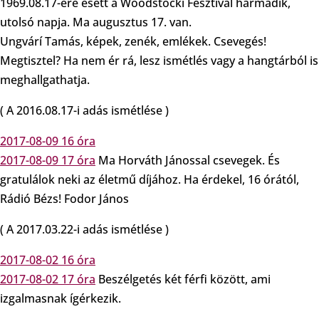
1969.08.17-ére esett a Woodstocki Fesztivál harmadik,
utolsó napja. Ma augusztus 17. van.
Ungvárí Tamás, képek, zenék, emlékek. Csevegés!
Megtisztel? Ha nem ér rá, lesz ismétlés vagy a hangtárból is
meghallgathatja.
( A 2016.08.17-i adás ismétlése )
2017-08-09 16 óra
2017-08-09 17 óra
Ma Horváth Jánossal csevegek. És
gratulálok neki az életmű díjához. Ha érdekel, 16 órától,
Rádió Bézs! Fodor János
( A 2017.03.22-i adás ismétlése )
2017-08-02 16 óra
2017-08-02 17 óra
Beszélgetés két férfi között, ami
izgalmasnak ígérkezik.