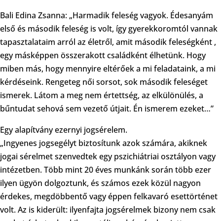
Bali Edina Zsanna: „Harmadik feleség vagyok. Édesanyám
első és második feleség is volt, így gyerekkoromtól vannak
tapasztalataim arról az életről, amit második feleségként ,
egy másképpen összerakott családként élhetünk. Hogy
miben más, hogy mennyire eltérőek a mi feladataink, a mi
kérdéseink. Rengeteg női sorsot, sok második feleséget
ismerek. Látom a meg nem értettség, az elkülönülés, a
bűntudat sehová sem vezető útjait. Én ismerem ezeket…”
Egy alapítvány ezernyi jogsérelem.
„Ingyenes jogsegélyt biztosítunk azok számára, akiknek
jogai sérelmet szenvedtek egy pszichiátriai osztályon vagy
intézetben. Több mint 20 éves munkánk során több ezer
ilyen ügyön dolgoztunk, és számos ezek közül nagyon
érdekes, megdöbbentő vagy éppen felkavaró esettörténet
volt. Az is kiderült: ilyenfajta jogsérelmek bizony nem csak