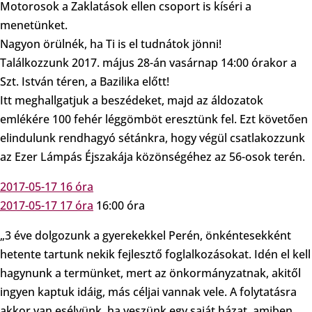
Motorosok a Zaklatások ellen csoport is kíséri a
menetünket.
Nagyon örülnék, ha Ti is el tudnátok jönni!
Találkozzunk 2017. május 28-án vasárnap 14:00 órakor a
Szt. István téren, a Bazilika előtt!
Itt meghallgatjuk a beszédeket, majd az áldozatok
emlékére 100 fehér léggömböt eresztünk fel. Ezt követően
elindulunk rendhagyó sétánkra, hogy végül csatlakozzunk
az Ezer Lámpás Éjszakája közönségéhez az 56-osok terén.
2017-05-17 16 óra
2017-05-17 17 óra
16:00 óra
„3 éve dolgozunk a gyerekekkel Perén, önkéntesekként
hetente tartunk nekik fejlesztő foglalkozásokat. Idén el kell
hagynunk a termünket, mert az önkormányzatnak, akitől
ingyen kaptuk idáig, más céljai vannak vele. A folytatásra
akkor van esélyünk, ha veszünk egy saját házat, amiben