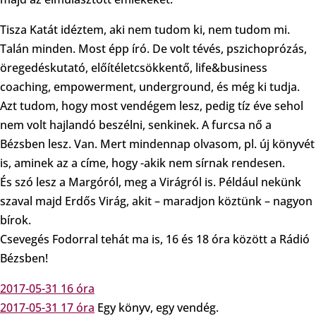
Tisza Katát idéztem, aki nem tudom ki, nem tudom mi.
Talán minden. Most épp író. De volt tévés, pszichoprózás,
öregedéskutató, előítéletcsökkentő, life&business
coaching, empowerment, underground, és még ki tudja.
Azt tudom, hogy most vendégem lesz, pedig tíz éve sehol
nem volt hajlandó beszélni, senkinek. A furcsa nő a
Bézsben lesz. Van. Mert mindennap olvasom, pl. új könyvét
is, aminek az a címe, hogy -akik nem sírnak rendesen.
És szó lesz a Margóról, meg a Virágról is. Például nekünk
szaval majd Erdős Virág, akit – maradjon köztünk – nagyon
bírok.
Csevegés Fodorral tehát ma is, 16 és 18 óra között a Rádió
Bézsben!
2017-05-31 16 óra
2017-05-31 17 óra
Egy könyv, egy vendég.