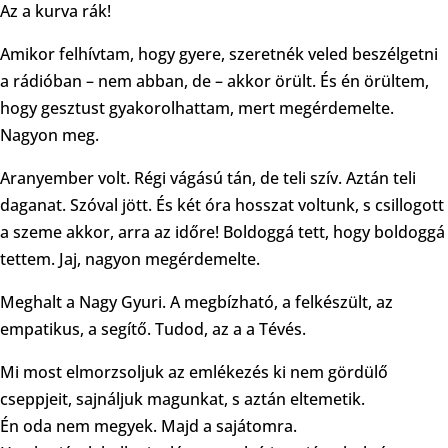
Az a kurva rák!
Amikor felhívtam, hogy gyere, szeretnék veled beszélgetni
a rádióban – nem abban, de – akkor örült. És én örültem,
hogy gesztust gyakorolhattam, mert megérdemelte.
Nagyon meg.
Aranyember volt. Régi vágású tán, de teli szív. Aztán teli
daganat. Szóval jött. És két óra hosszat voltunk, s csillogott
a szeme akkor, arra az időre! Boldoggá tett, hogy boldoggá
tettem. Jaj, nagyon megérdemelte.
Meghalt a Nagy Gyuri. A megbízható, a felkészült, az
empatikus, a segítő. Tudod, az a a Tévés.
Mi most elmorzsoljuk az emlékezés ki nem gördülő
cseppjeit, sajnáljuk magunkat, s aztán eltemetik.
Én oda nem megyek. Majd a sajátomra.