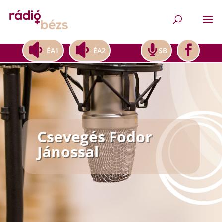
ÉA1
ÉA2
SB
Csevegés Fodor
Jánossal