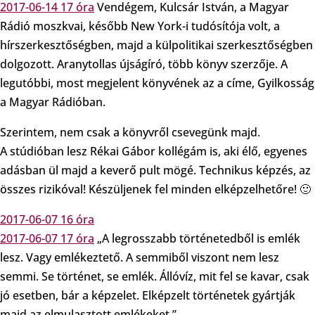
2017-06-14 17 óra
Vendégem, Kulcsár István, a Magyar
Rádió moszkvai, később New York-i tudósítója volt, a
hírszerkesztőségben, majd a külpolitikai szerkesztőségben
dolgozott. Aranytollas újságíró, több könyv szerzője. A
legutóbbi, most megjelent könyvének az a címe, Gyilkosság
a Magyar Rádióban.
Szerintem, nem csak a könyvről csevegünk majd.
A stúdióban lesz Rékai Gábor kollégám is, aki élő, egyenes
adásban ül majd a keverő pult mögé. Technikus képzés, az
összes rizikóval! Készüljenek fel minden elképzelhetőre! 🙂
2017-06-07 16 óra
2017-06-07 17 óra
„A legrosszabb történetedből is emlék
lesz. Vagy emlékeztető. A semmiből viszont nem lesz
semmi. Se történet, se emlék. Állóvíz, mit fel se kavar, csak
jó esetben, bár a képzelet. Elképzelt történetek gyártják
majd az elmulasztott emlékeket.”