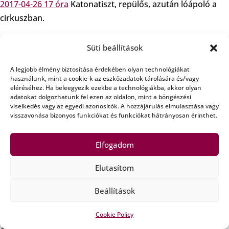
2017-04-26 17 óra
Katonatiszt, repülős, azután lóápoló a
cirkuszban.
41 éve pedig ügyelő a Vígszínházban, ahol szintén van rend
Süti beállítások
és fegyelem, alkalom adtán mámor és repülés, sőt minden
bizonnyal van néhány állat is, amiről, vagy amikről viszont
A legjobb élmény biztosítása érdekében olyan technológiákat
használunk, mint a cookie-k az eszközadatok tárolására és/vagy
nem fogunk beszélni.
eléréséhez. Ha beleegyezik ezekbe a technológiákba, akkor olyan
A Rádió Bézs vendég Héjj János.
adatokat dolgozhatunk fel ezen az oldalon, mint a böngészési
viselkedés vagy az egyedi azonosítók. A hozzájárulás elmulasztása vagy
visszavonása bizonyos funkciókat és funkciókat hátrányosan érinthet.
2017-04-19 16 óra
2017-04-19 17 óra
1. Deutérium megvonás?
Elfogadom
Fejére állított táplálkozási-piramis?
Víz export?
Elutasítom
Klinikai vizsgálatok?
Beállítások
Válaszol Dr. Somlyai Gábor vezető kutató
Cookie Policy
2.