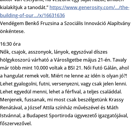
kialakítjuk a tanodát.”
https://www.generosity.com/…/the-
building-of-our…/x/16631636
Vendégem Benkő Fruzsina a Szociális Innováció Alapítvány
önkéntese.
16:30 óra
Nők, csajok, asszonyok, lányok, egyszóval díszes
hölgykoszorú várható a Városligetbe május 21-én. Tavaly
már több mint 10.000 voltak a BSI 21. Női Futó Gálán, ahol
a hangulat remek volt. Miért ne lenne az idén is olyan jó?!
Lehet gyalogolni, futni, versenyezni, vagy csak jelen lenni.
Lehet egyedül menni, lehet a férfival, a teljes családdal.
Menjenek, fussanak, mi most csak beszélgetünk Krassy
Renátával, a József Attila színház művészével és Máth
Istvánnal, a Budapest Sportiroda ügyvezető igazgatójával,
főszervezővel.