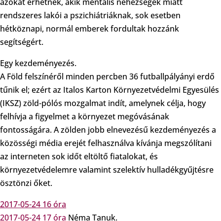
azokat érhetnek, akik mentális nehézségek miatt
rendszeres lakói a pszichiátriáknak, sok esetben
hétköznapi, normál emberek fordultak hozzánk
segítségért.
Egy kezdeményezés.
A Föld felszínéről minden percben 36 futballpályányi erdő
tűnik el; ezért az Italos Karton Környezetvédelmi Egyesülés
(IKSZ) zöld-pólós mozgalmat indít, amelynek célja, hogy
felhívja a figyelmet a környezet megóvásának
fontosságára. A zölden jobb elnevezésű kezdeményezés a
közösségi média erejét felhasználva kívánja megszólítani
az interneten sok időt eltöltő fiatalokat, és
környezetvédelemre valamint szelektív hulladékgyűjtésre
ösztönzi őket.
2017-05-24 16 óra
2017-05-24 17 óra
Néma Tanuk.