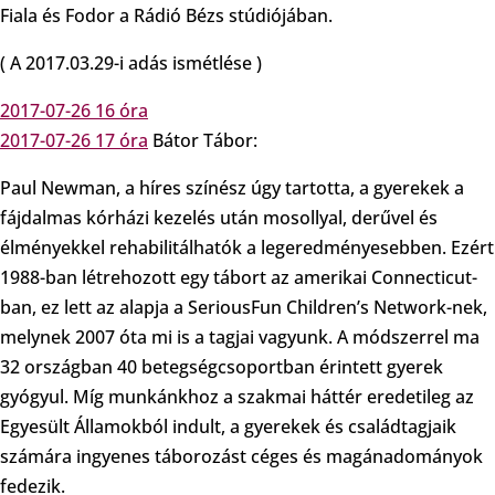
Fiala és Fodor a Rádió Bézs stúdiójában.
( A 2017.03.29-i adás ismétlése )
2017-07-26 16 óra
2017-07-26 17 óra
Bátor Tábor:
Paul Newman, a híres színész úgy tartotta, a gyerekek a
fájdalmas kórházi kezelés után mosollyal, derűvel és
élményekkel rehabilitálhatók a legeredményesebben. Ezért
1988-ban létrehozott egy tábort az amerikai Connecticut-
ban, ez lett az alapja a SeriousFun Children’s Network-nek,
melynek 2007 óta mi is a tagjai vagyunk. A módszerrel ma
32 országban 40 betegségcsoportban érintett gyerek
gyógyul. Míg munkánkhoz a szakmai háttér eredetileg az
Egyesült Államokból indult, a gyerekek és családtagjaik
számára ingyenes táborozást céges és magánadományok
fedezik.