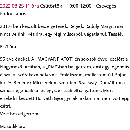
2022-08-25 11 óra
Csütörtök – 10:00-12:00 – Csevegés –
Fodor János
2017- ben készült beszélgetések. Régiek. Ráduly Margit már
nincs velünk. Két óra, egy régi műsorból, vágatlanul. Tessék.
Első óra:
55 éve énekel. A „MAGYAR PIAFOT” én sok-sok évvel ezelőtt a
Nagymező utcában, a „Piaf”-ban hallgattam, ami egy legendás
éjszakai szórakozó hely volt. Emlékszem, mellettem ült Bajor
Imi és Benedek Micu, velem szemben Szacsvay. Dumáltam a
színészlegendákkal és egyszer csak elhallgattunk. Mert
énekelni kezdett Horváth Gyöngyi, aki akkor már nem volt épp
csitri.
Vele beszélgettem
.
Második óra: