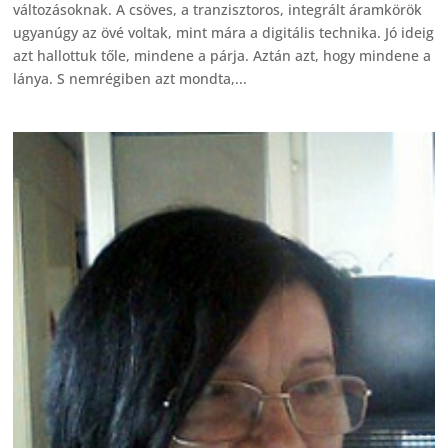
változásoknak. A csöves, a tranzisztoros, integrált áramkörök
ugyanúgy az övé voltak, mint mára a digitális technika. Jó ideig
azt hallottuk tőle, mindene a párja. Aztán azt, hogy mindene a
lánya. S nemrégiben azt mondta,...