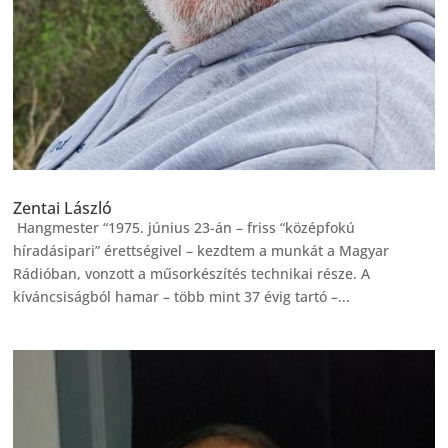
Zentai László
​ Hangmester “1975. június 23-án – friss “középfokú
híradásipari” érettségivel – kezdtem a munkát a Magyar
Rádióban, vonzott a műsorkészítés technikai része. A
kíváncsiságból hamar – több mint 37 évig tartó –...