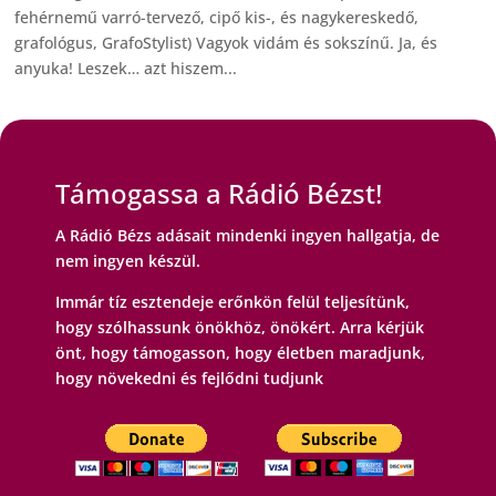
fehérnemű varró-tervező, cipő kis-, és nagykereskedő,
grafológus, GrafoStylist) Vagyok vidám és sokszínű. Ja, és
anyuka! Leszek… azt hiszem...
2 / 2 oldal
«
1
2
Támogassa a Rádió Bézst!
A Rádió Bézs adásait mindenki ingyen hallgatja, de
nem ingyen készül.
Immár tíz esztendeje erőnkön felül teljesítünk,
hogy szólhassunk önökhöz, önökért. Arra kérjük
önt, hogy támogasson, hogy életben maradjunk,
hogy növekedni és fejlődni tudjunk