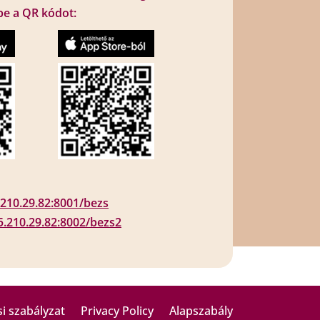
be a QR kódot:
5.210.29.82:8001/bezs
95.210.29.82:8002/bezs2
i szabályzat
Privacy Policy
Alapszabály