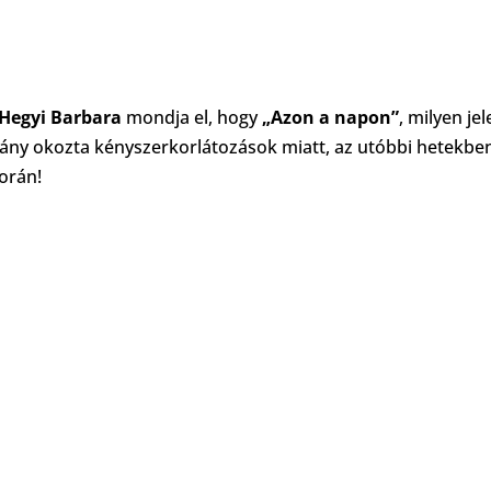
Hegyi Barbara
mondja el, hogy
„Azon a napon”
, milyen je
ány okozta kényszerkorlátozások miatt, az utóbbi hetekbe
orán!