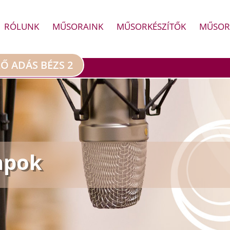
RÓLUNK
MŰSORAINK
MŰSORKÉSZÍTŐK
MŰSOR
LŐ ADÁS BÉZS 2
apok