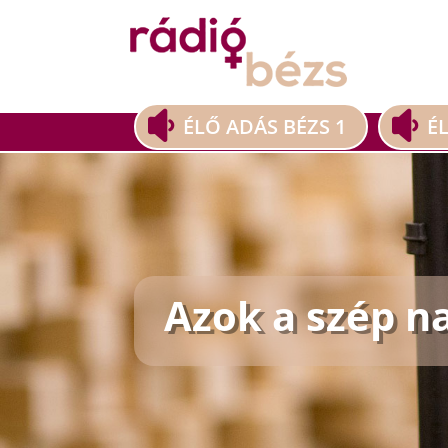
ÉLŐ ADÁS BÉZS 1
É
Azok a szép n