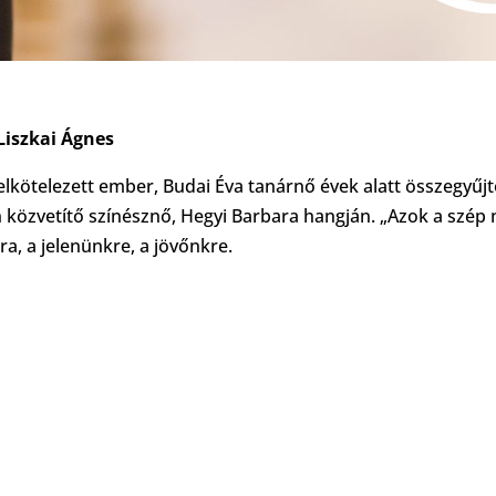
Liszkai Ágnes
elkötelezett ember, Budai Éva tanárnő évek alatt összegyűjt
 közvetítő színésznő, Hegyi Barbara hangján. „Azok a szép
a, a jelenünkre, a jövőnkre.