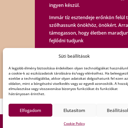
ingyen készül.
Immár tíz esztendeje erőnkön felül t
szólhassunk önökhöz, önökért. Arra
támogasson, hogy életben maradjun
fejlődni tudjunk
Süti beállítások
A legjobb élmény biztosítása érdekében olyan technológiákat használun
a cookie-k az eszközadatok tárolására és/vagy eléréséhez. Ha beleegyezi
ezekbe a technológiákba, akkor olyan adatokat dolgozhatunk fel ezen az
Köszönjü
oldalon, mint a böngészési viselkedés vagy az egyedi azonosítók. A hozzá
elmulasztása vagy visszavonása bizonyos funkciókat és funkciókat
hátrányosan érinthet.
Elfogadom
Elutasítom
Beállításo
Copyright Rádió Bézs © All Rights Reserved
Cookie Policy