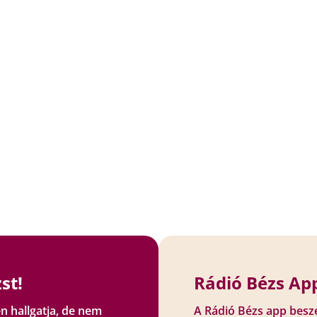
st!
Rádió Bézs App
n hallgatja, de nem
A Rádió Bézs app besz