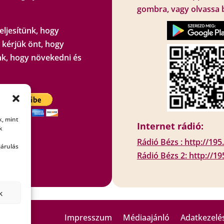
gombra, vagy olvassa 
eljesítünk, hogy
 kérjük önt, hogy
k, hogy növekedni és
k, mint
Internet rádió:
k
Rádió Bézs : http://19
k!
járulás
Rádió Bézs 2: http://1
k
Impresszum
Médiaajánló
Adatkezelés