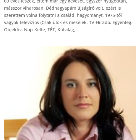
69 éves leszek, éltem már egy keveset. Egyszer nyugodtan,
másszor viharosan. Dédnagyapám újságíró volt, ezért is
szerettem volna folytatni a családi hagyományt. 1975-től
vagyok televíziós (Csak ülök és mesélek, TV-Híradó, Egyenleg,
Objektív, Nap-Kelte, TÉT, Külvilág,...