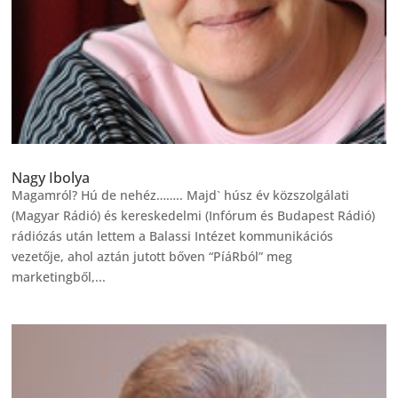
Nagy Ibolya
Magamról? Hú de nehéz…….. Majd` húsz év közszolgálati
(Magyar Rádió) és kereskedelmi (Infórum és Budapest Rádió)
rádiózás után lettem a Balassi Intézet kommunikációs
vezetője, ahol aztán jutott bőven “PíáRból” meg
marketingből,...