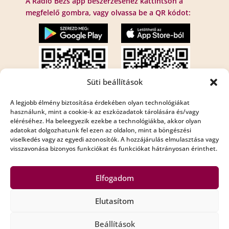
A Rádió Bézs app beszerzéséhez kattintson a
megfelelő gombra, vagy olvassa be a QR kódot:
Süti beállítások
A legjobb élmény biztosítása érdekében olyan technológiákat
használunk, mint a cookie-k az eszközadatok tárolására és/vagy
eléréséhez. Ha beleegyezik ezekbe a technológiákba, akkor olyan
Internet rádió:
adatokat dolgozhatunk fel ezen az oldalon, mint a böngészési
viselkedés vagy az egyedi azonosítók. A hozzájárulás elmulasztása vagy
Rádió Bézs : http://195.210.29.82:8001/bezs
visszavonása bizonyos funkciókat és funkciókat hátrányosan érinthet.
Rádió Bézs 2: http://195.210.29.82:8002/bezs2
Elfogadom
Elutasítom
Copyright Rádió Bézs © All Rights Reserved
Beállítások
Impresszum
Médiaajánló
Adatkezelési szabályzat