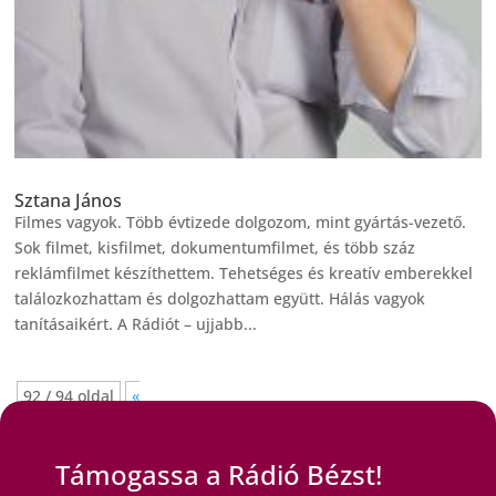
Sztana János
Filmes vagyok. Több évtizede dolgozom, mint gyártás-vezető.
Sok filmet, kisfilmet, dokumentumfilmet, és több száz
reklámfilmet készíthettem. Tehetséges és kreatív emberekkel
találozkozhattam és dolgozhattam együtt. Hálás vagyok
tanításaikért. A Rádiót – ujjabb...
92 / 94 oldal
«
Első
«
...
10
20
30
...
90
91
92
93
94
»
Támogassa a Rádió Bézst!