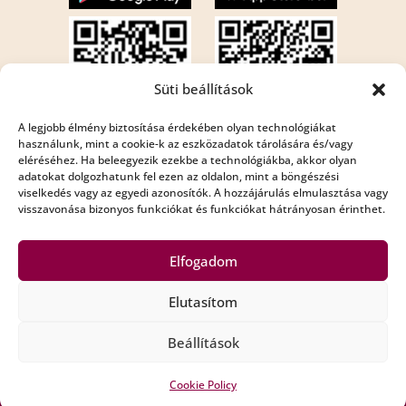
Süti beállítások
A legjobb élmény biztosítása érdekében olyan technológiákat
használunk, mint a cookie-k az eszközadatok tárolására és/vagy
eléréséhez. Ha beleegyezik ezekbe a technológiákba, akkor olyan
Internet rádió:
adatokat dolgozhatunk fel ezen az oldalon, mint a böngészési
Rádió Bézs : http://195.210.29.82:8001/bezs
viselkedés vagy az egyedi azonosítók. A hozzájárulás elmulasztása vagy
visszavonása bizonyos funkciókat és funkciókat hátrányosan érinthet.
Rádió Bézs 2: http://195.210.29.82:8002/bezs2
Elfogadom
Elutasítom
Copyright Rádió Bézs © All Rights Reserved
Beállítások
Impresszum
Médiaajánló
Adatkezelési szabályzat
Privacy Policy
Alapszabály
Cookie Policy