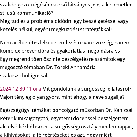
szakdolgozó kiégésének első látványos jele, a kellemetlen
stílusú kommunikáció?
Meg tud ez a probléma oldódni egy beszélgetéssel vagy
kezelés nélkül, egyéni megküzdési stratégiákkal?
Nem acélbetétes lelki berendezésre van szükség, hanem
komplex prevencióra és gyakorlatias megoldásra 🙂
Egy megrendítően őszinte beszélgetésre számítok egy
megosztó témában Dr. Töreki Annamária
szakpszichológussal.
2024-12-30 11 óra
Mit gondolunk a sürgősségi ellátásról?
Vajon tényleg olyan gyors, mint ahogy a neve sugallja?
Egészségügyi témákat boncolgató műsorban Dr. Kanizsai
Péter klinikaigazgató, egyetemi docenssel beszélgettem,
aki első kézből ismeri a sürgősségi osztály mindennapjait,
a kihívásokat, a félreértéseket és azt, hogy miért