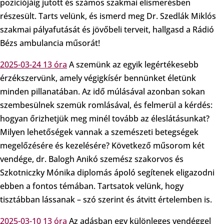
pozíciójáig jutott és számos szakmai elismerésben
részesült. Tarts velünk, és ismerd meg Dr. Szedlák Miklós
szakmai pályafutását és jövőbeli terveit, hallgasd a Rádió
Bézs ambulancia műsorát!
2025-03-24 13 óra
A szemünk az egyik legértékesebb
érzékszervünk, amely végigkísér bennünket életünk
minden pillanatában. Az idő múlásával azonban sokan
szembesülnek szemük romlásával, és felmerül a kérdés:
hogyan őrizhetjük meg minél tovább az éleslátásunkat?
Milyen lehetőségek vannak a szemészeti betegségek
megelőzésére és kezelésére? Következő műsorom két
vendége, dr. Balogh Anikó szemész szakorvos és
Szkotniczky Mónika diplomás ápoló segítenek eligazodni
ebben a fontos témában. Tartsatok velünk, hogy
tisztábban lássanak – szó szerint és átvitt értelemben is.
2025-03-10 13 óra
Az adásban egy különleges vendéggel