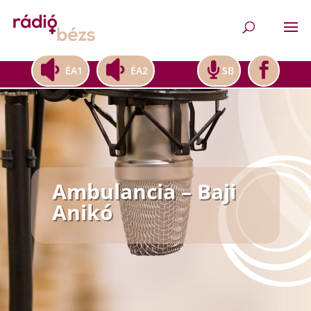
ÉA1
ÉA2
SB
Ambulancia – Baji
Anikó