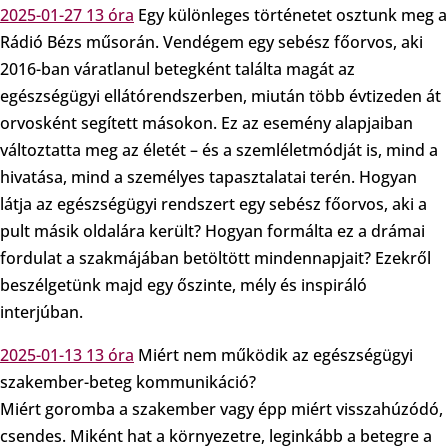
2025-01-27 13 óra
Egy különleges történetet osztunk meg a
Rádió Bézs műsorán. Vendégem egy sebész főorvos, aki
2016-ban váratlanul betegként találta magát az
egészségügyi ellátórendszerben, miután több évtizeden át
orvosként segített másokon. Ez az esemény alapjaiban
változtatta meg az életét – és a szemléletmódját is, mind a
hivatása, mind a személyes tapasztalatai terén. Hogyan
látja az egészségügyi rendszert egy sebész főorvos, aki a
pult másik oldalára került? Hogyan formálta ez a drámai
fordulat a szakmájában betöltött mindennapjait? Ezekről
beszélgetünk majd egy őszinte, mély és inspiráló
interjúban.
2025-01-13 13 óra
Miért nem működik az egészségügyi
szakember-beteg kommunikáció?
Miért goromba a szakember vagy épp miért visszahúzódó,
csendes. Miként hat a környezetre, leginkább a betegre a