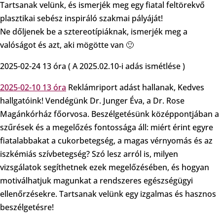
Tartsanak velünk, és ismerjék meg egy fiatal feltörekvő
plasztikai sebész inspiráló szakmai pályáját!
Ne dőljenek be a sztereotípiáknak, ismerjék meg a
valóságot és azt, aki mögötte van 🙂
2025-02-24 13 óra ( A 2025.02.10-i adás ismétlése )
2025-02-10 13 óra
Reklámriport adást hallanak, Kedves
hallgatóink! Vendégünk Dr. Junger Éva, a Dr. Rose
Magánkórház főorvosa. Beszélgetésünk középpontjában a
szűrések és a megelőzés fontossága áll: miért érint egyre
fiatalabbakat a cukorbetegség, a magas vérnyomás és az
iszkémiás szívbetegség? Szó lesz arról is, milyen
vizsgálatok segíthetnek ezek megelőzésében, és hogyan
motiválhatjuk magunkat a rendszeres egészségügyi
ellenőrzésekre. Tartsanak velünk egy izgalmas és hasznos
beszélgetésre!