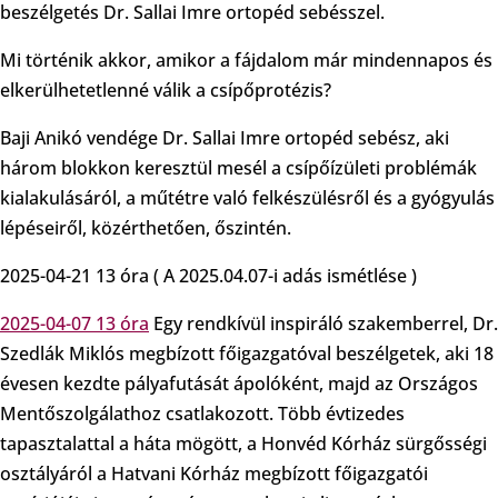
beszélgetés Dr. Sallai Imre ortopéd sebésszel.
Mi történik akkor, amikor a fájdalom már mindennapos és
elkerülhetetlenné válik a csípőprotézis?
Baji Anikó vendége Dr. Sallai Imre ortopéd sebész, aki
három blokkon keresztül mesél a csípőízületi problémák
kialakulásáról, a műtétre való felkészülésről és a gyógyulás
lépéseiről, közérthetően, őszintén.
2025-04-21 13 óra ( A 2025.04.07-i adás ismétlése )
2025-04-07 13 óra
Egy rendkívül inspiráló szakemberrel, Dr.
Szedlák Miklós megbízott főigazgatóval beszélgetek, aki 18
évesen kezdte pályafutását ápolóként, majd az Országos
Mentőszolgálathoz csatlakozott. Több évtizedes
tapasztalattal a háta mögött, a Honvéd Kórház sürgősségi
osztályáról a Hatvani Kórház megbízott főigazgatói